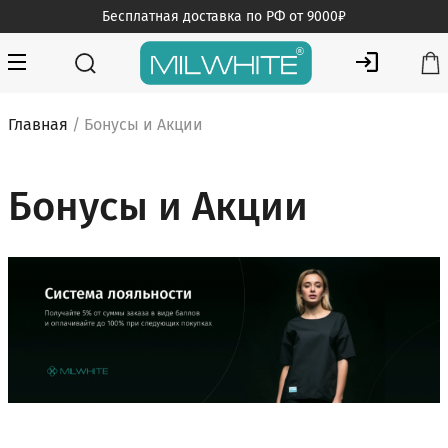
Skip
Бесплатная доставка по РФ от 9000₽
to
content
MILWHITE — интернет магазин медицинской одежды
MILWHITE
Главная
/ Бонусы и Акции
Бонусы и Акции