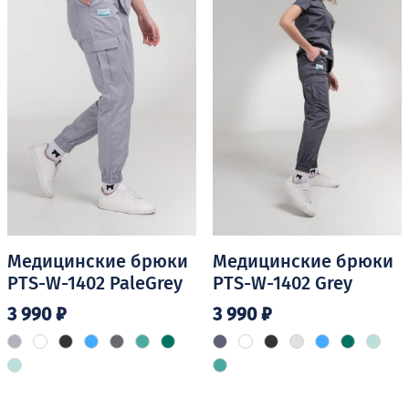
можно
можно
выбрать
выбрать
на
на
странице
странице
товара.
товара.
Медицинские брюки
Медицинские брюки
PTS-W-1402 PaleGrey
PTS-W-1402 Grey
3 990
₽
3 990
₽
Этот
Этот
товар
товар
имеет
имеет