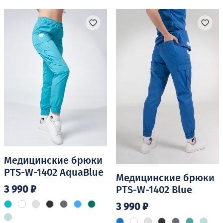
несколько
несколько
вариаций.
вариаций.
Опции
Опции
можно
можно
выбрать
выбрать
на
на
странице
странице
товара.
товара.
Медицинские брюки
PTS-W-1402 AquaBlue
Медицинские брюки
3 990
₽
PTS-W-1402 Blue
3 990
₽
Этот
товар
Этот