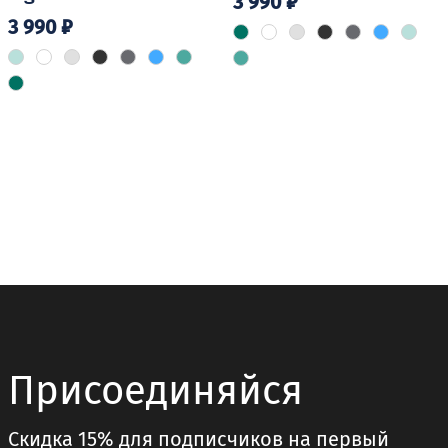
3 990
₽
3 990
₽
Этот
товар
Этот
имеет
товар
несколько
имеет
вариаций.
несколько
Опции
вариаций.
можно
Опции
выбрать
можно
на
выбрать
странице
на
товара.
странице
товара.
Присоединяйся
Скидка 15% для подписчиков на первый