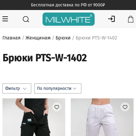
Skip
Бесплатная доставка по РФ от 9000₽
to
content
MILWHITE — интернет магазин медицинской одежды
MILWHITE
Главная
/
Женщинам
/
Брюки
/ Брюки PTS-W-1402
Брюки PTS-W-1402
Фильтр