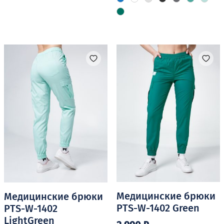
имеет
товар
несколько
имеет
вариаций.
несколько
Опции
вариаций.
можно
Опции
выбрать
можно
на
выбрать
странице
на
товара.
странице
товара.
Медицинские брюки
Медицинские брюки
PTS-W-1402 Green
PTS-W-1402
LightGreen