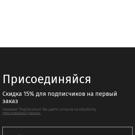
имеет
несколько
вариаций.
Опции
можно
выбрать
на
странице
товара.
Присоединяйся
Скидка 15% для подписчиков на первый
заказ
Нажимая "Подписаться" Вы даёте согласие на обработку
персональных данных.