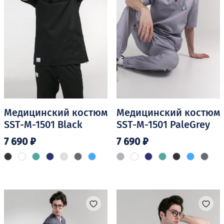
на
на
странице
странице
товара.
товара.
Медицинский костюм
Медицинский костюм
SST-M-1501 Black
SST-M-1501 PaleGrey
7 690
₽
7 690
₽
Этот
Этот
товар
товар
имеет
имеет
несколько
несколько
вариаций.
вариаций.
Опции
Опции