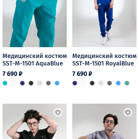
Медицинский костюм
Медицинский костюм
SST-M-1501 AquaBlue
SST-M-1501 RoyalBlue
7 690
₽
7 690
₽
Этот
Этот
товар
товар
имеет
имеет
несколько
несколько
вариаций.
вариаций.
Опции
Опции
можно
можно
выбрать
выбрать