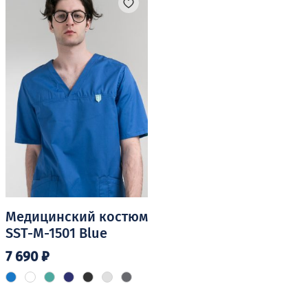
вариаций.
вариаций.
Опции
Опции
можно
можно
выбрать
выбрать
на
на
странице
странице
товара.
товара.
Медицинский костюм
SST-M-1501 Blue
7 690
₽
Этот
товар