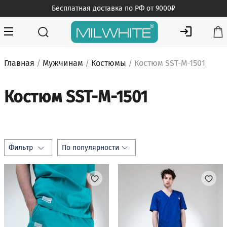
Skip
Бесплатная доставка по РФ от 9000₽
to
content
MILWHITE — интернет магазин медицинской одежды
MILWHITE
Главная
/
Мужчинам
/
Костюмы
/ Костюм SST-M-1501
Костюм SST-M-1501
Фильтр