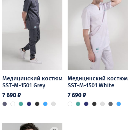
можно
можно
выбрать
выбрать
на
на
странице
странице
товара.
товара.
Медицинский костюм
Медицинский костюм
SST-M-1501 Grey
SST-M-1501 White
7 690
₽
7 690
₽
Этот
Этот
товар
товар
имеет
имеет
несколько
несколько