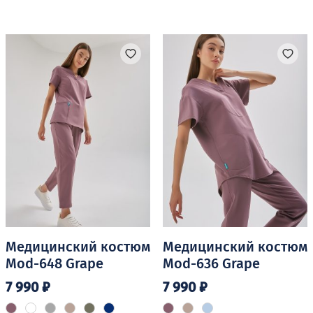
товар
товар
имеет
имеет
несколько
несколько
вариаций.
вариаций.
Опции
Опции
можно
можно
выбрать
выбрать
на
на
странице
странице
товара.
товара.
Медицинский костюм
Медицинский костюм
Mod-648 Grape
Mod-636 Grape
7 990
₽
7 990
₽
Этот
Этот