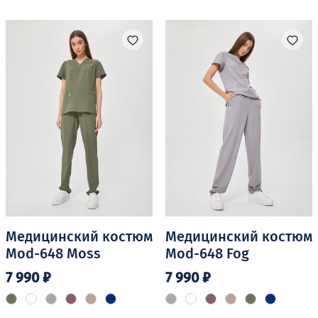
имеет
имеет
несколько
несколько
вариаций.
вариаций.
Опции
Опции
можно
можно
выбрать
выбрать
на
на
странице
странице
товара.
товара.
Медицинский костюм
Медицинский костюм
Mod-648 Moss
Mod-648 Fog
7 990
₽
7 990
₽
Этот
Этот
товар
товар