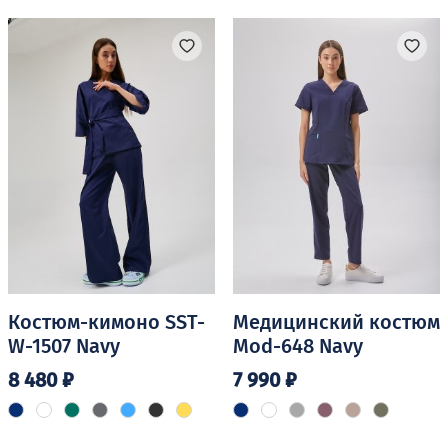
несколько
Опции
вариаций.
можно
Опции
выбрать
можно
на
выбрать
странице
на
товара.
странице
товара.
Костюм-кимоно SST-
Медицинский костюм
W-1507 Navy
Mod-648 Navy
8 480
₽
7 990
₽
Этот
Этот
товар
товар