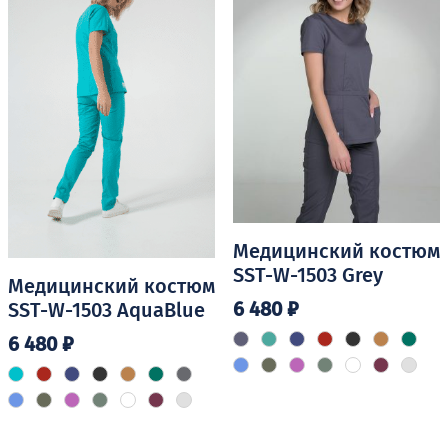
можно
можно
выбрать
выбрать
на
на
странице
странице
товара.
товара.
Медицинский костюм
SST-W-1503 Grey
Медицинский костюм
6 480
₽
SST-W-1503 AquaBlue
6 480
₽
Этот
товар
Этот
имеет
товар
несколько
имеет
вариаций.