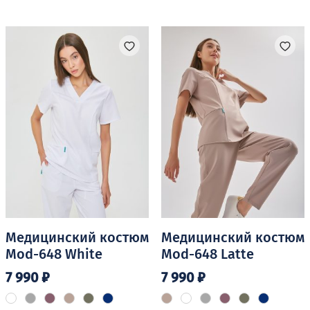
имеет
имеет
несколько
несколько
вариаций.
вариаций.
Опции
Опции
можно
можно
выбрать
выбрать
на
на
странице
странице
товара.
товара.
Медицинский костюм
Медицинский костюм
Mod-648 White
Mod-648 Latte
7 990
₽
7 990
₽
Этот
Этот