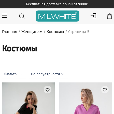
Skip
Бесплатная доставка по РФ от 9000₽
to
content
MILWHITE — интернет магазин медицинской одежды
MILWHITE
Главная
/
Женщинам
/
Костюмы
/ Страница 5
Костюмы
Фильтр