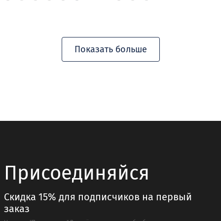
товар
товар
имеет
имеет
несколько
несколько
вариаций.
вариаций.
Показать больше
Опции
Опции
можно
можно
выбрать
выбрать
на
на
странице
странице
товара.
товара.
Присоединяйся
Скидка 15% для подписчиков на первый
заказ