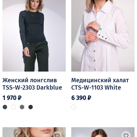
выбрать
можно
на
выбрать
странице
на
товара.
странице
товара.
Женский лонгслив
Медицинский халат
TSS-W-2303 Darkblue
CTS-W-1103 White
1 970
₽
6 390
₽
Этот
Этот
товар
товар
имеет
имеет
несколько
несколько