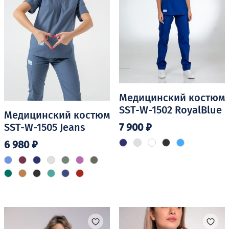
на
на
странице
странице
товара.
товара.
Медицинский костюм
SST-W-1502 RoyalBlue
Медицинский костюм
7 900
₽
SST-W-1505 Jeans
6 980
₽
Этот
товар
Этот
имеет
товар
несколько
имеет
вариаций.
несколько
Опции
вариаций.
можно
Опции