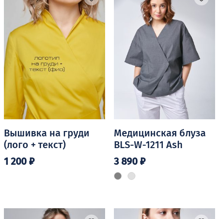
вариаций.
вариаций.
Опции
Опции
можно
можно
выбрать
выбрать
на
на
странице
странице
товара.
товара.
Вышивка на груди
Медицинская блуза
(лого + текст)
BLS-W-1211 Ash
1 200
₽
3 890
₽
Этот
товар
имеет
несколько