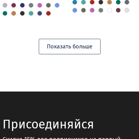
Этот
Этот
товар
товар
имеет
имеет
несколько
несколько
вариаций.
вариаций.
Опции
Опции
Показать больше
можно
можно
выбрать
выбрать
на
на
странице
странице
товара.
товара.
Присоединяйся