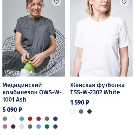
вариаций.
Опции
можно
выбрать
на
странице
товара.
Медицинский
Женская футболка
комбинезон OWS-W-
TSS-W-2302 White
1001 Ash
1 590
₽
5 090
₽
Этот
Этот
товар
товар
имеет
имеет
несколько