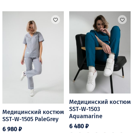
несколько
вариаций.
вариаций.
Опции
Опции
можно
можно
выбрать
выбрать
на
на
странице
странице
товара.
товара.
Медицинский костюм
SST-W-1503
Медицинский костюм
Aquamarine
SST-W-1505 PaleGrey
6 480
₽
6 980
₽