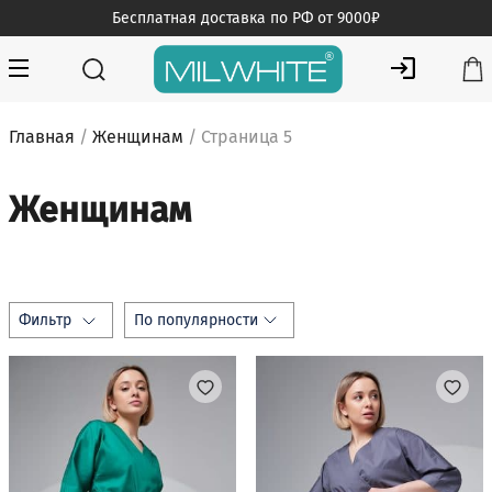
Skip
Бесплатная доставка по РФ от 9000₽
to
content
MILWHITE — интернет магазин медицинской одежды
MILWHITE
Главная
/
Женщинам
/ Страница 5
Женщинам
Фильтр