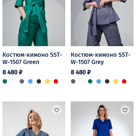
Костюм-кимоно SST-
Костюм-кимоно SST-
W-1507 Green
W-1507 Grey
8 480
₽
8 480
₽
Этот
Этот
товар
товар
имеет
имеет
несколько
несколько
вариаций.
вариаций.
Опции
Опции
можно
можно
выбрать
выбрать