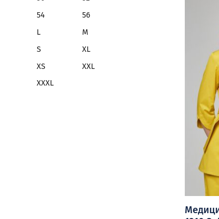
вариаций
54
56
Опции
можно
L
M
выбрать
S
XL
на
странице
XS
XXL
товара.
XXXL
Медици