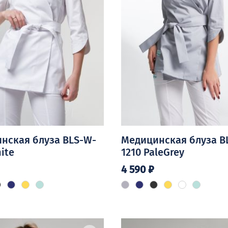
нская блуза BLS-W-
Медицинская блуза B
ite
1210 PaleGrey
4 590
₽
Этот
товар
имеет
о
несколько