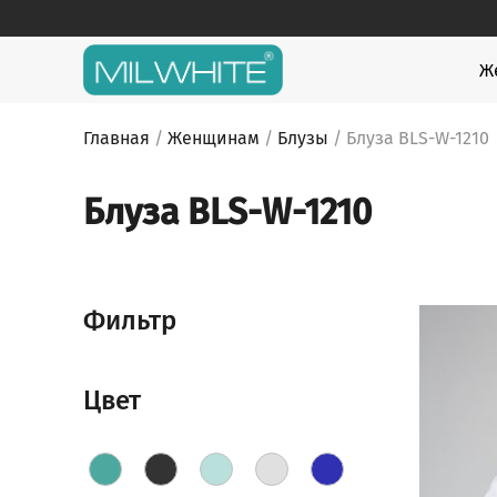
Skip
to
content
MILWHITE
MILWHITE — интернет магазин медицинской оде
Ж
Главная
/
Женщинам
/
Блузы
/ Блуза BLS-W-1210
Блуза BLS-W-1210
Фильтр
Цвет