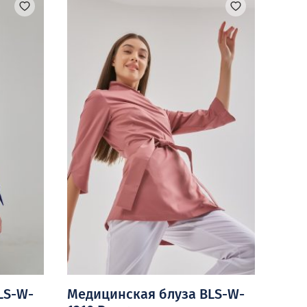
вариаций.
Опции
можно
выбрать
на
странице
товара.
LS-W-
Медицинская блуза BLS-W-