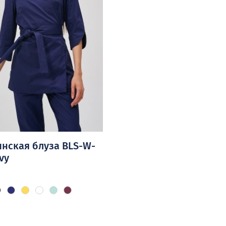
товара.
нская блуза BLS-W-
vy