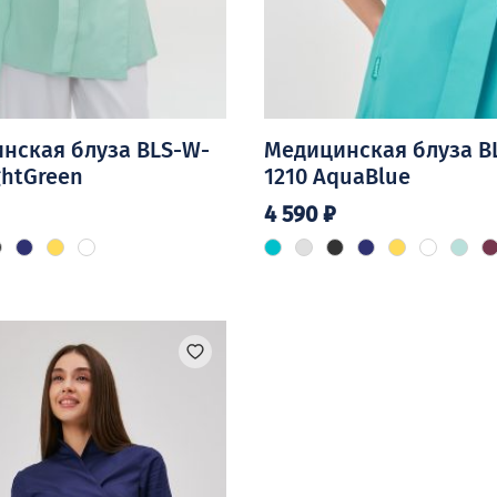
нская блуза BLS-W-
Медицинская блуза B
ghtGreen
1210 AquaBlue
4 590
₽
Этот
товар
имеет
о
несколько
.
вариаций.
Опции
можно
выбрать
на
странице