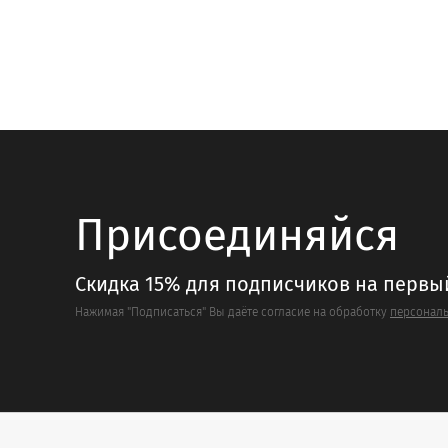
нескольк
вариаций
Опции
можно
выбрать
на
странице
товара.
Присоединяйся
Скидка 15% для подписчиков на первы
Нажимая "Подписаться" Вы даёте согласие на обработку
персональ