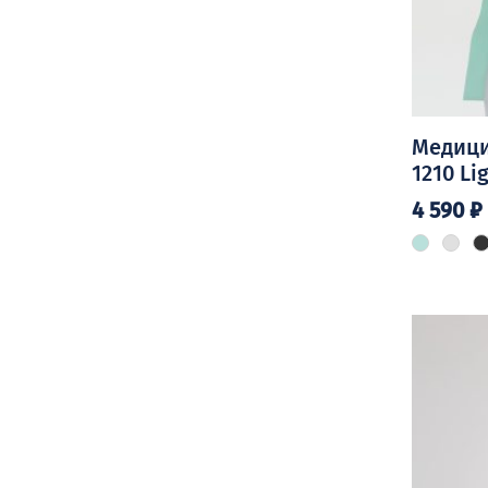
Медици
1210 Li
4 590
₽
Этот
товар
имеет
нескольк
вариаций
Опции
можно
выбрать
на
странице