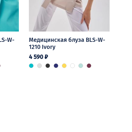
LS-W-
Медицинская блуза BLS-W-
1210 Ivory
4 590
₽
Этот
товар
имеет
несколько
вариаций.
Опции
можно
выбрать
на
странице