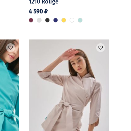
1210 Rouge
4 590
₽
Этот
товар
имеет
несколько
вариаций.
Опции
можно
выбрать
на
странице
товара.