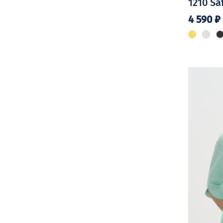
1210 Sa
4 590
₽
Этот
товар
имеет
нескольк
вариаций
Опции
можно
выбрать
на
странице
товара.