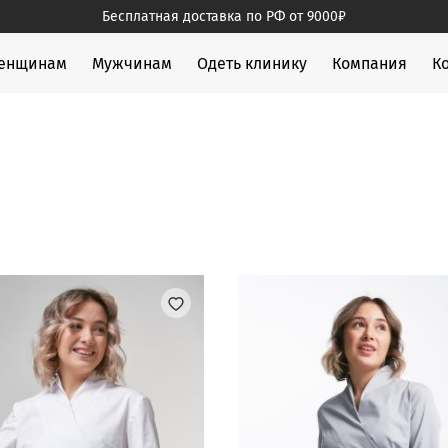
Бесплатная доставка по РФ от 9000₽
жды
енщинам
Мужчинам
Одеть клинику
Компания
К