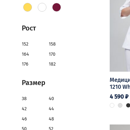
Рост
152
158
164
170
176
182
Медици
Размер
1210 Wh
4 590
₽
38
40
Этот
42
44
товар
46
48
имеет
нескольк
50
52