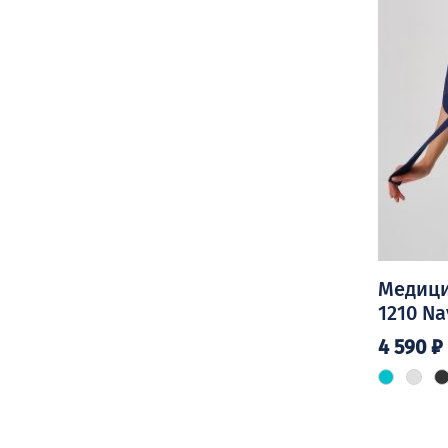
товара.
Медици
1210 Na
4 590
₽
Этот
товар
имеет