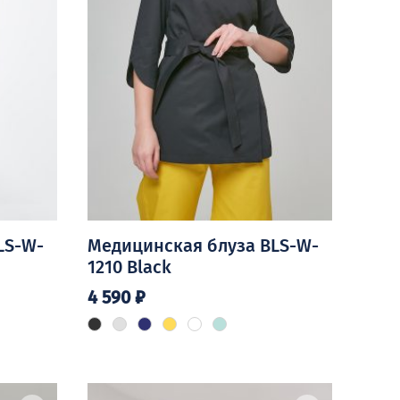
LS-W-
Медицинская блуза BLS-W-
1210 Black
4 590
₽
Этот
товар
имеет
несколько