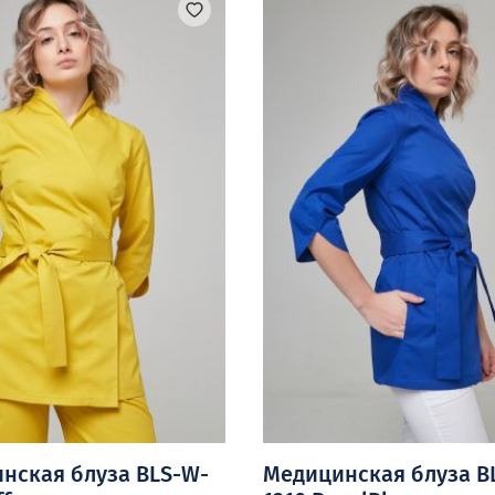
.
вариаций.
Опции
можно
выбрать
на
странице
товара.
нская блуза BLS-W-
Медицинская блуза B