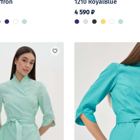
ffron
1210 RoyalBlue
4 590
₽
Этот
товар
имеет
о
несколько
.
вариаций.
Опции
можно
выбрать
на
странице
товара.