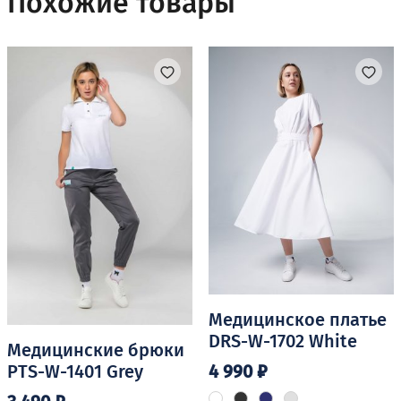
Похожие товары
вариаций.
Опции
можно
выбрать
на
странице
товара.
Медицинское платье
DRS-W-1702 White
Медицинские брюки
4 990
₽
PTS-W-1401 Grey
Этот