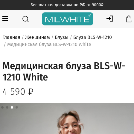
Skip
Бесплатная доставка по РФ от 9000₽
to
content
MILWHITE — интернет магазин медицинской одежды
MILWHITE
Главная
/
Женщинам
/
Блузы
/
Блуза BLS-W-1210
/ Медицинская блуза BLS-W-1210 White
Медицинская блуза BLS-W-
1210 White
4 590
₽