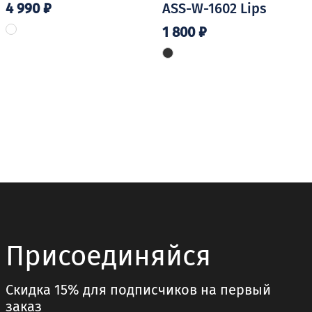
4 990
₽
ASS-W-1602 Lips
1 800
₽
Этот
товар
имеет
несколько
вариаций.
Опции
можно
выбрать
на
странице
товара.
Присоединяйся
Скидка 15% для подписчиков на первый
заказ