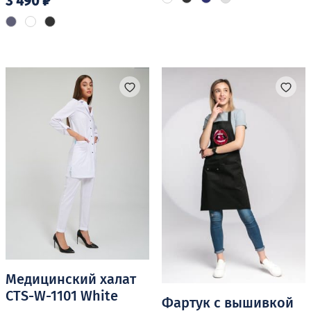
3 490
₽
товар
Этот
имеет
товар
несколько
имеет
вариаций.
несколько
Опции
вариаций.
можно
Опции
выбрать
можно
на
выбрать
странице
на
товара.
странице
товара.
Медицинский халат
CTS-W-1101 White
Фартук с вышивкой