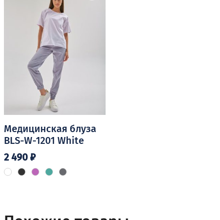
можно
выбрать
выбрать
на
на
странице
странице
товара.
товара.
Медицинская блуза
BLS-W-1201 White
2 490
₽
Этот
товар
имеет
несколько