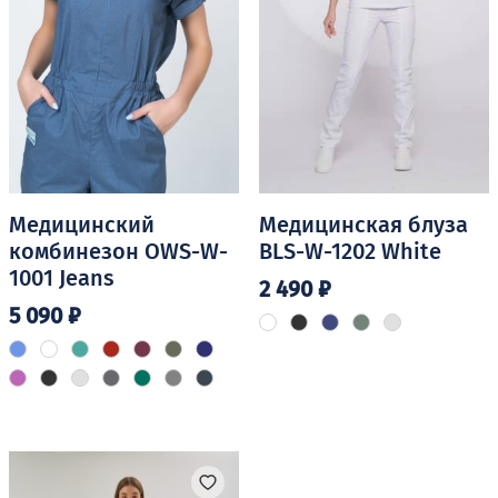
Медицинский
Медицинская блуза
комбинезон OWS-W-
BLS-W-1202 White
1001 Jeans
2 490
₽
5 090
₽
Этот
Этот
товар
товар
имеет
имеет
несколько
несколько
вариаций.
вариаций.
Опции
Опции
можно