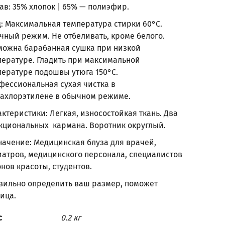
ав: 35% хлопок | 65% — полиэфир.
д: Максимальная температура стирки 60°С.
чный режим. Не отбеливать, кроме белого.
можна барабанная сушка при низкой
пературе. Гладить при максимальной
пературе подошвы утюга 150°С.
фессиональная сухая чистка в
рахлорэтилене в обычном режиме.
ктеристики: Легкая, износостойкая ткань. Два
кциональных кармана. Воротник округлый.
начение: Медицинская блуза для врачей,
иатров, медицинского персонала, специалистов
нов красоты, студентов.
вильно определить ваш размер, поможет
лица
.
с
0.2 кг