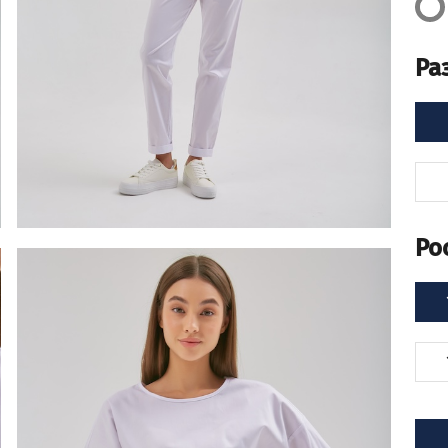
Ра
Ро