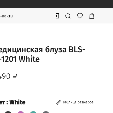
онтакты
едицинская блуза BLS-
1201 White
 490
₽
ет
: White
Таблица размеров