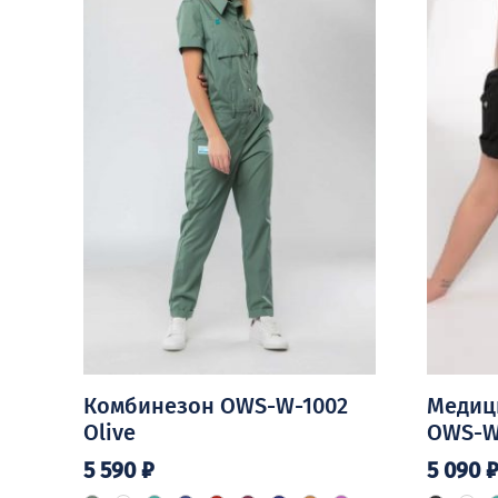
товара.
товара.
Комбинезон OWS-W-1002
Медиц
Olive
OWS-W-
5 590
₽
5 090