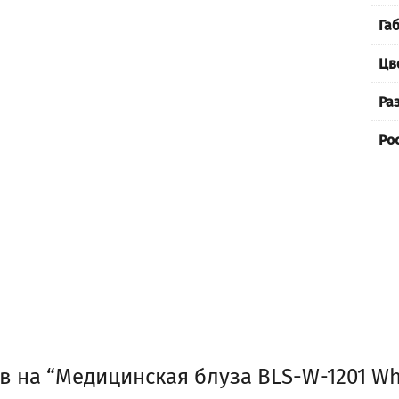
Га
Цв
Ра
Ро
в на “Медицинская блуза BLS-W-1201 Wh