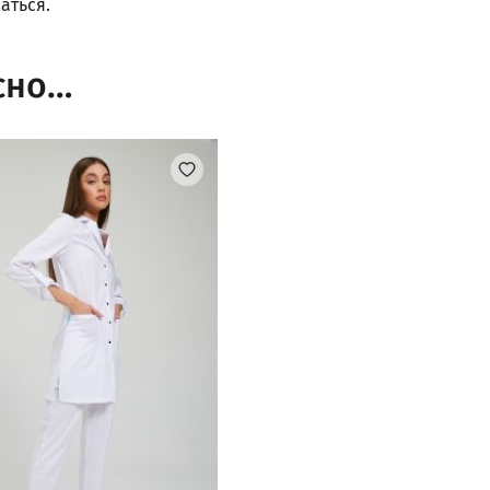
аться
.
сно…