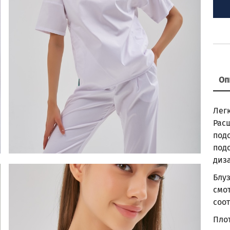
Оп
Лег
Рас
под
под
диз
Блу
смот
соо
Плот