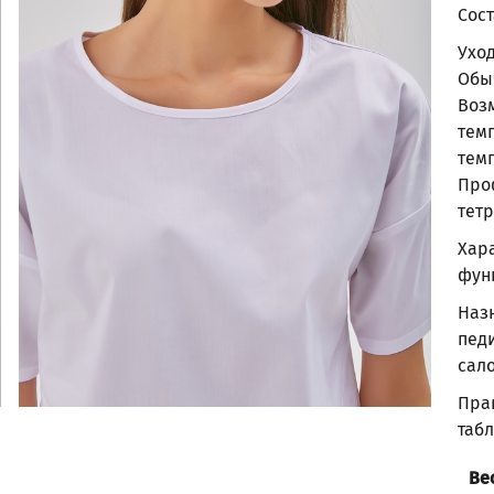
Сост
Ухо
Обы
Воз
тем
тем
Про
тет
Хара
фун
Наз
пед
сало
Пра
таб
Ве