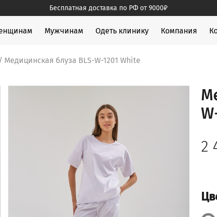
Бесплатная доставка по РФ от 9000₽
жды
енщинам
Мужчинам
Одеть клинику
Компания
К
/ Медицинская блуза BLS-W-1201 White
М
W-
2
Цв