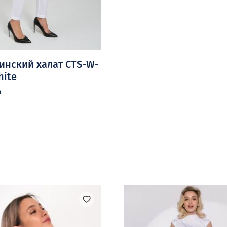
инский халат CTS-W-
hite
₽
ко
й.
е