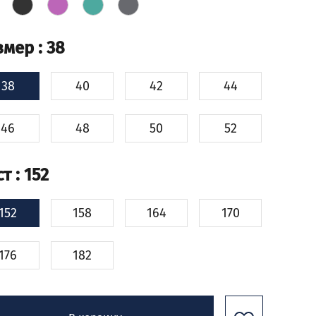
змер
: 38
38
40
42
44
46
48
50
52
ст
: 152
152
158
164
170
176
182