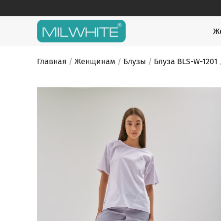
Skip
to
content
MILWHITE
MILWHITE — интернет магазин медицинской оде
Ж
Главная
/
Женщинам
/
Блузы
/
Блуза BLS-W-1201