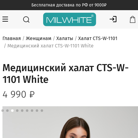
Skip
Бесплатная доставка по РФ от 9000₽
to
content
MILWHITE — интернет магазин медицинской одежды
MILWHITE
Главная
/
Женщинам
/
Халаты
/
Халат CTS-W-1101
/ Медицинский халат CTS-W-1101 White
Медицинский халат CTS-W-
1101 White
4 990
₽