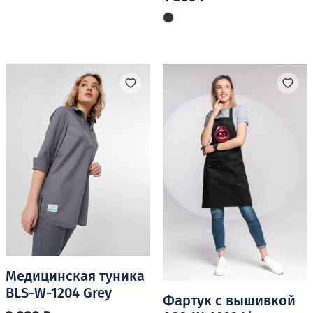
имеет
несколько
вариаций.
Опции
можно
выбрать
на
странице
товара.
Медицинская туника
BLS-W-1204 Grey
Фартук с вышивкой