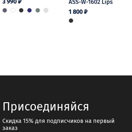
3 990
₽
ASS-W-1602 Lips
1 800
₽
Этот
товар
имеет
несколько
вариаций.
Опции
можно
выбрать
на
странице
товара.
Присоединяйся
Скидка 15% для подписчиков на первый
заказ