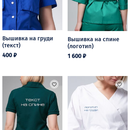
Вышивка на груди
Вышивка на спине
(текст)
(логотип)
400
₽
1 600
₽