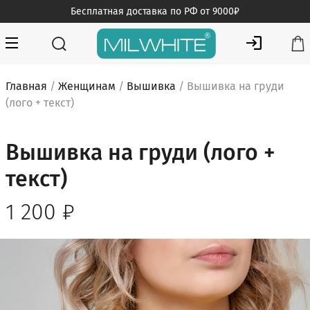
Skip
Бесплатная доставка по РФ от 9000₽
to
content
MILWHITE — интернет магазин медицинской одежды
MILWHITE
Главная
/
Женщинам
/
Вышивка
/ Вышивка на груди
(лого + текст)
Вышивка на груди (лого +
текст)
1 200
₽