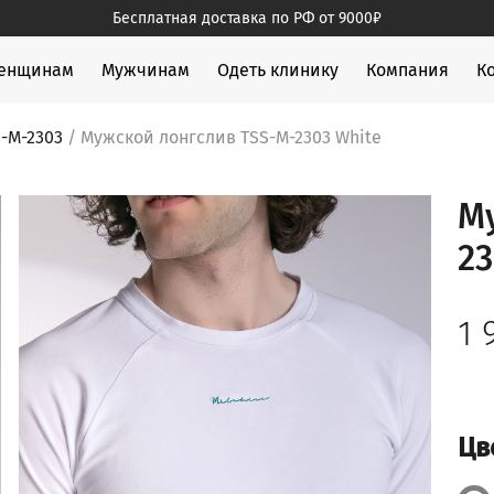
Бесплатная доставка по РФ от 9000₽
жды
енщинам
Мужчинам
Одеть клинику
Компания
К
-M-2303
/ Мужской лонгслив TSS-M-2303 White
М
23
1 
Цв