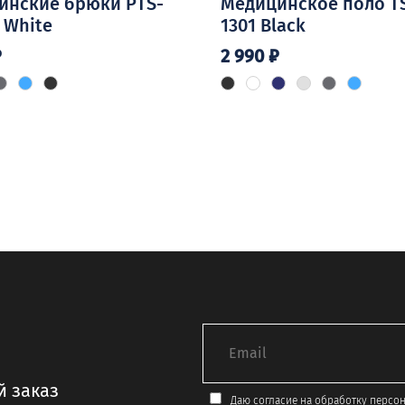
инские брюки PTS-
Медицинское поло T
 White
1301 Black
₽
2 990
₽
Этот
товар
имеет
ко
несколько
й.
вариаций.
Опции
можно
выбрать
на
е
странице
товара.
й заказ
Даю согласие на обработку персо