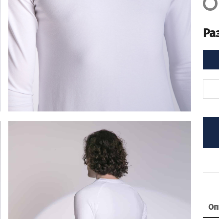
Ра
Оп