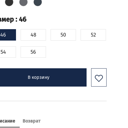
змер
: 46
46
48
50
52
54
56
В корзину
исание
Возврат