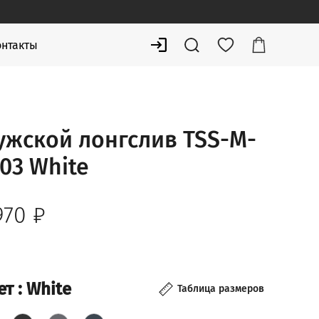
онтакты
ужской лонгслив TSS-M-
03 White
970
₽
ет
: White
Таблица размеров