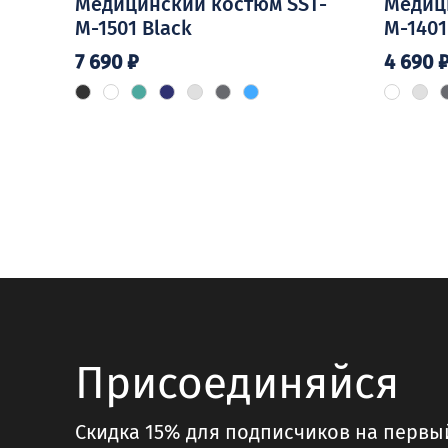
Медицинский костюм SST-
Медиц
M-1501 Black
M-1401
7 690
₽
4 690
Этот
Этот
товар
товар
имеет
имеет
несколько
несколь
вариаций.
вариаци
Опции
Опции
можно
можно
выбрать
выбрать
на
на
странице
страниц
товара.
товара.
Присоединяйся
Скидка 15% для подписчиков на первы