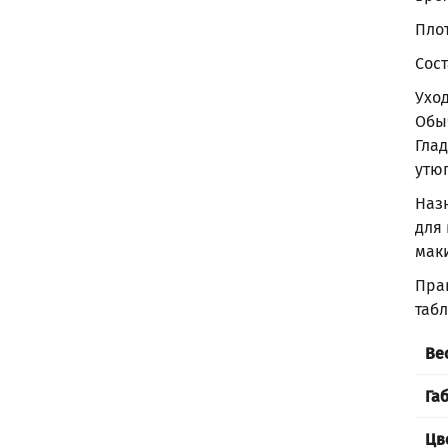
Плот
Сост
Ухо
Обы
Гла
утюг
Наз
для 
мак
Пра
таб
Ве
Га
Цв