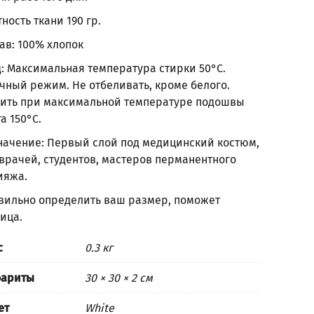
ность ткани 190 гр.
ав: 100% хлопок
д: Максимальная температура стирки 50°С.
чный режим. Не отбеливать, кроме белого.
дить при максимальной температуре подошвы
а 150°С.
начение: Первый слой под медицинский костюм,
врачей, студентов, мастеров перманентного
ияжа.
вильно определить ваш размер, поможет
лица
.
с
0.3 кг
бариты
30 × 30 × 2 см
ет
White