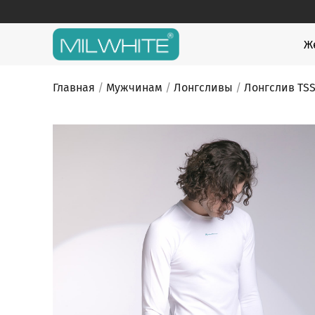
Skip
to
content
MILWHITE
MILWHITE — интернет магазин медицинской оде
Ж
Главная
/
Мужчинам
/
Лонгсливы
/
Лонгслив TSS