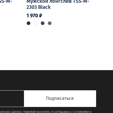
SS-M-
Мужской лонгслив TSS-M-
2303 Black
1 970
₽
Этот
товар
имеет
несколько
вариаций.
Опции
можно
выбрать
на
странице
товара.
нальных данных. Нажимая на кнопку, я соглашаюсь с условиями и