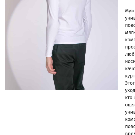
Муж
уни
пов
мяг
ком
прос
люб
носи
каче
кур
Этот
уход
кто 
одеж
уни
ком
пов
вре