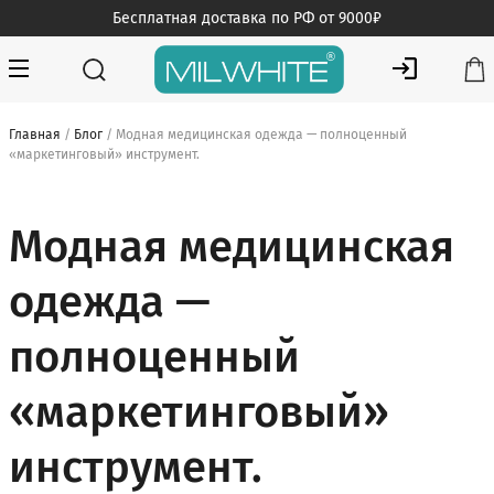
Skip
Бесплатная доставка по РФ от 9000₽
to
content
MILWHITE — интернет магазин медицинской одежды
MILWHITE
Главная
/
Блог
/ Модная медицинская одежда — полноценный
«маркетинговый» инструмент.
Модная медицинская
одежда —
полноценный
«маркетинговый»
инструмент.