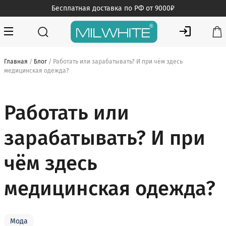
Skip
Бесплатная доставка по РФ от 9000₽
to
content
MILWHITE — интернет магазин медицинской одежды
MILWHITE
Главная
/
Блог
/ Работать или зарабатывать? И при чём здесь
медицинская одежда?
Работать или
зарабатывать? И при
чём здесь
медицинская одежда?
Мода