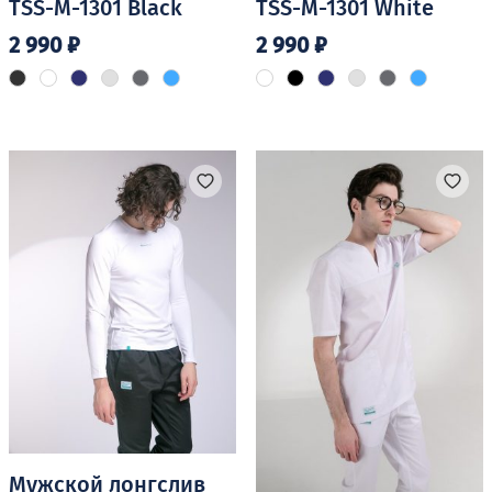
TSS-M-1301 Black
TSS-M-1301 White
2 990
₽
2 990
₽
Этот
Этот
товар
товар
имеет
имеет
несколько
несколько
вариаций.
вариаций.
Опции
Опции
можно
можно
выбрать
выбрать
на
на
странице
странице
товара.
товара.
Мужской лонгслив