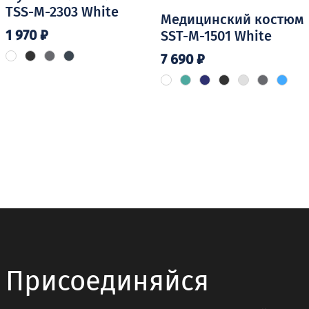
TSS-M-2303 White
Медицинский костюм
1 970
₽
SST-M-1501 White
7 690
₽
Этот
товар
Этот
имеет
товар
несколько
имеет
вариаций.
несколько
Опции
вариаций.
можно
Опции
выбрать
можно
на
выбрать
странице
на
товара.
странице
товара.
Присоединяйся