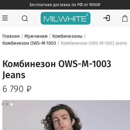
Skip
Бесплатная доставка по РФ от 9000₽
to
content
MILWHITE — интернет магазин медицинской одежды
MILWHITE
Главная
/
Мужчинам
/
Комбинезоны
/
Комбинезон OWS-M-1003
/ Комбинезон OWS-M-1003 Jeans
Комбинезон OWS-M-1003
Jeans
6 790
₽