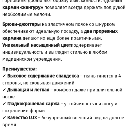
горловины добавляют образу изысканности. Удобный
карман «кенгуру»
позволяет всегда держать под рукой
необходимые мелочи.
Брюки-джоггеры
на эластичном поясе со шнурком
обеспечивают идеальную посадку, а
два прорезных
кармана
делают их еще более практичными.
Уникальный насыщенный цвет
подчеркивает
индивидуальность и выглядит стильно в любом
медицинском учреждении.
Преимущества:
✔
Высокое содержание спандекса
– ткань тянется в 4
стороны, не сковывая движений
✔
Дышащая и легкая
– комфорт даже при длительной
носке
✔
Гладкокрашеная саржа
– устойчивость к износу и
сохранение формы
✔
Качество LUX
– безупречный внешний вид на долгое
время