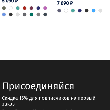
5 090
₽
7 690
₽
Этот
Этот
товар
товар
имеет
имеет
несколько
несколько
вариаций.
вариаций.
Опции
Опции
можно
можно
выбрать
выбрать
на
на
странице
странице
товара.
товара.
Присоединяйся
Скидка 15% для подписчиков на первый
заказ