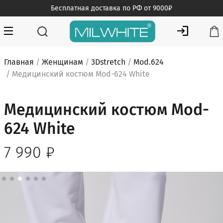
Skip
Бесплатная доставка по РФ от 9000₽
to
content
MILWHITE — интернет магазин медицинской одежды
MILWHITE
Главная
/
Женщинам
/
3Dstretch
/
Mod.624
/ Медицинский костюм Mod-624 White
Медицинский костюм Mod-
624 White
7 990
₽