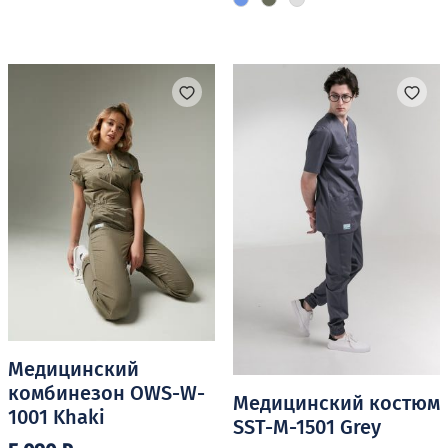
имеет
имеет
несколько
несколько
вариаций.
вариаций.
Опции
Опции
можно
можно
выбрать
выбрать
на
на
странице
странице
товара.
товара.
Медицинский
комбинезон OWS-W-
Медицинский костюм
1001 Khaki
SST-M-1501 Grey