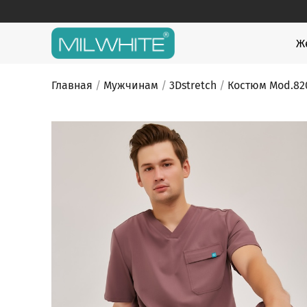
Skip
to
content
MILWHITE
MILWHITE — интернет магазин медицинской оде
Ж
Главная
/
Мужчинам
/
3Dstretch
/
Костюм Mod.82