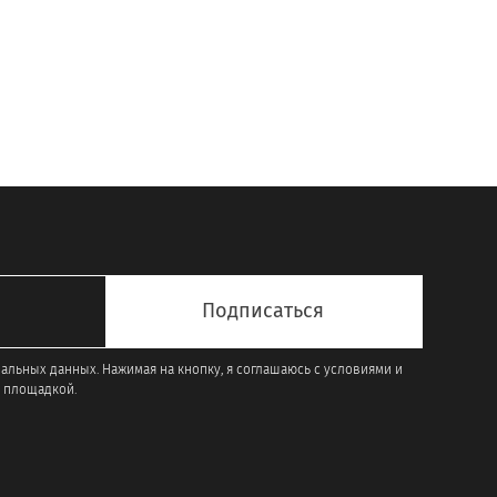
товар
имеет
несколько
вариаций.
Опции
можно
выбрать
на
странице
товара.
нальных данных. Нажимая на кнопку, я соглашаюсь с условиями и
 площадкой.