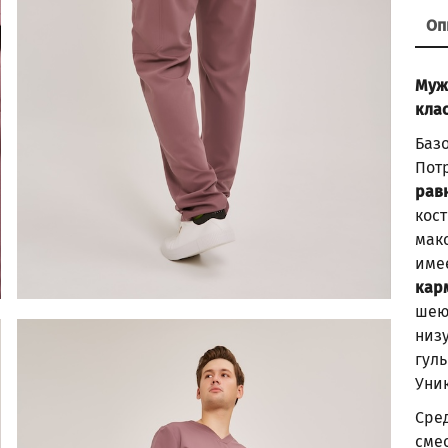
Оп
Муж
кла
Баз
Пот
рав
кос
мак
име
кар
шею
низ
гул
Уни
Сре
сме