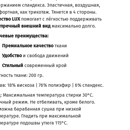
ержанием спандекса. Эластичная, воздушная,
ортная, как трикотаж. Тянется в 4 стороны.
ество LUX
помогает с лёгкостью поддерживать
упречный внешний вид
максимально долго.
чевые преимущества:
Премиальное качество
ткани
Удобство
и свобода движений
Стильный
современный крой
ность ткани: 200 гр.
ав: 18% вискоза | 76% полиэфир | 6% спандекс.
д: Максимальная температура стирки 30°С.
чный режим. Не отбеливать, кроме белого.
можна барабанная сушка при низкой
пературе. Гладить при максимальной
пературе подошвы утюга 115°С.