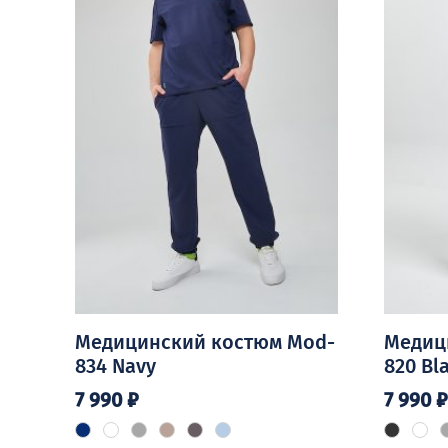
Медицинский костюм Mod-
Медиц
834 Navy
820 Bl
7 990
₽
7 990
₽
Этот
Этот