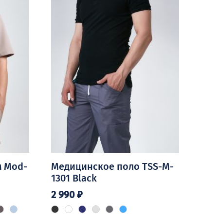
 Mod-
Медицинское поло TSS-M-
1301 Black
2 990
₽
Этот