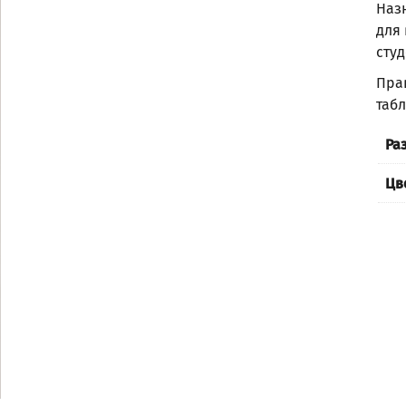
Наз
для 
студ
Пра
таб
Ра
Цв