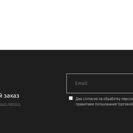
товар
имеет
ко
несколько
й.
вариаций.
Опции
можно
выбрать
на
е
странице
товара.
й заказ
Даю согласие на обработку персо
ных данных.
правилами пользования торговой