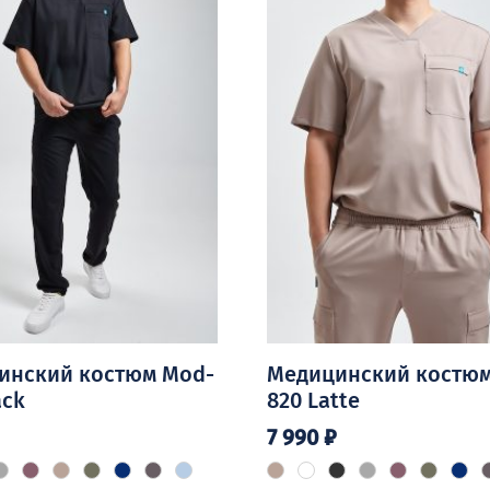
инский костюм Mod-
Медицинский костюм
ack
820 Latte
7 990
₽
Этот