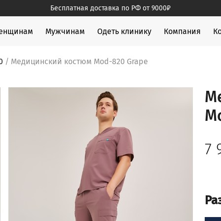
Бесплатная доставка по РФ от 9000₽
жды
енщинам
Мужчинам
Одеть клинику
Компания
К
0
/ Медицинский костюм Mod-820 Grape
М
M
7
Ра