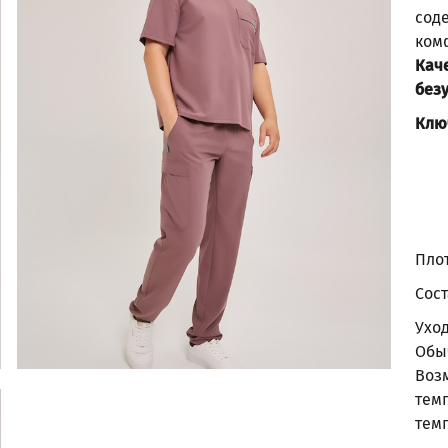
сод
комф
Кач
без
Клю
Плот
Сост
Ухо
Обы
Воз
тем
тем