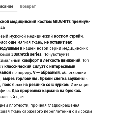
исание
Возврат
ской медицинский костюм MILWHITE премиум-
сса
овый мужской медицинский
костюм стрейч
.
рясающе мягкая ткань,
не оставит вас
нодушным к
нашей новой серии медицинских
тюмов
3Dstretch series
. Почувствуйте
симальный
комфорт и легкость движений
. Топ
ет
классический силуэт c интересными
маном
по переду.
V — образный
, облегающие
,
вырез горловины
. Б
рюки слегка заужены
к
у,
пояс
брюк
на резинке со шнурком
. Имитация
ьфика.
Два прорезных кармана на брюках.
кальный цвет.
дней плотности, прочная гладкокрашеная
совая ткань саржевого переплетения с высоким