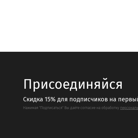
товар
товар
имеет
имеет
несколько
несколь
вариаций.
вариаци
Опции
Опции
можно
можно
выбрать
выбрать
на
на
странице
страниц
товара.
товара.
Присоединяйся
Скидка 15% для подписчиков на первы
Нажимая "Подписаться" Вы даёте согласие на обработку
персональ