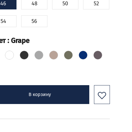
46
48
50
52
54
56
ет
: Grape
В корзину