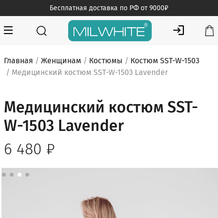
Skip
Бесплатная доставка по РФ от 9000₽
to
content
MILWHITE — интернет магазин медицинской одежды
MILWHITE
Главная
/
Женщинам
/
Костюмы
/
Костюм SST-W-1503
/ Медицинский костюм SST-W-1503 Lavender
Медицинский костюм SST-
W-1503 Lavender
6 480
₽