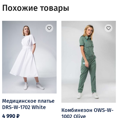
несколько
Похожие товары
вариаций.
Опции
можно
выбрать
на
странице
товара.
Медицинское платье
DRS-W-1702 White
Комбинезон OWS-W-
4 990
₽
1002 Olive