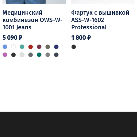
Медицинский
Фартук с вышивкой
комбинезон OWS-W-
ASS-W-1602
1001 Jeans
Professional
5 090
₽
1 800
₽
Этот
товар
имеет
несколько
вариаций.
Опции
можно
выбрать
на
странице
товара.