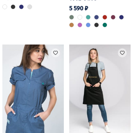
5 590
₽
Этот
товар
Этот
имеет
товар
несколько
имеет
вариаций.
несколько
Опции
вариаций.
можно
Опции
выбрать
можно
на
выбрать
странице
на
товара.
странице
товара.