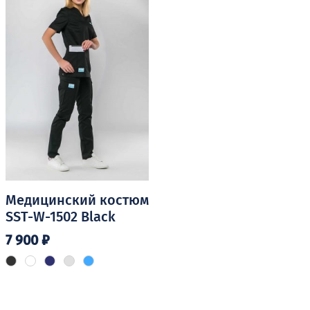
Опции
Опции
можно
можно
выбрать
выбрать
на
на
странице
странице
товара.
товара.
Медицинский костюм
SST-W-1502 Black
7 900
₽
Этот
товар
имеет