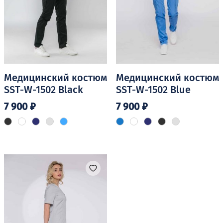
Медицинский костюм
Медицинский костюм
SST-W-1502 Black
SST-W-1502 Blue
7 900
₽
7 900
₽
Этот
Этот
товар
товар
имеет
имеет
несколько
несколько
вариаций.
вариаций.
Опции
Опции
можно
можно
выбрать
выбрать
на
на