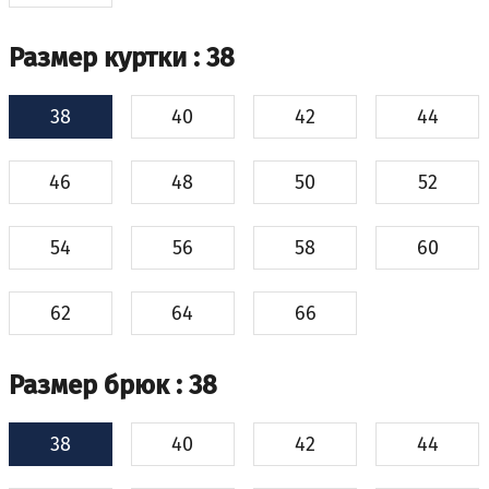
Размер куртки
: 38
38
40
42
44
46
48
50
52
54
56
58
60
62
64
66
Размер брюк
: 38
38
40
42
44