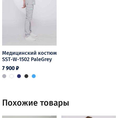
странице
странице
товара.
товара.
Медицинский костюм
SST-W-1502 PaleGrey
7 900
₽
Этот
товар
имеет
несколько
Похожие товары
вариаций.
Опции
можно