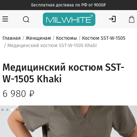
Skip
Бесплатная доставка по РФ от 9000₽
to
content
MILWHITE — интернет магазин медицинской одежды
MILWHITE
Главная
/
Женщинам
/
Костюмы
/
Костюм SST-W-1505
/ Медицинский костюм SST-W-1505 Khaki
Медицинский костюм SST-
W-1505 Khaki
6 980
₽