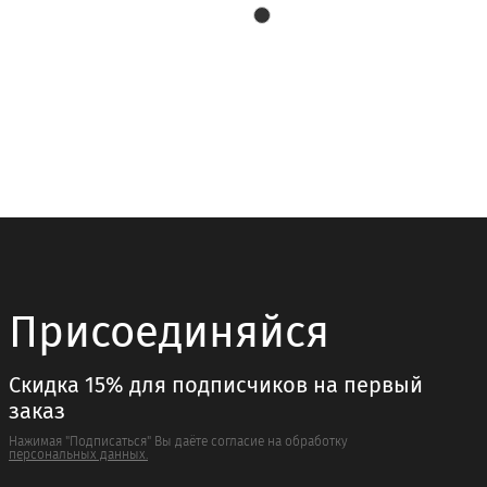
товар
имеет
несколько
вариаций.
Опции
можно
выбрать
на
странице
товара.
Присоединяйся
Скидка 15% для подписчиков на первый
заказ
Нажимая "Подписаться" Вы даёте согласие на обработку
персональных данных.