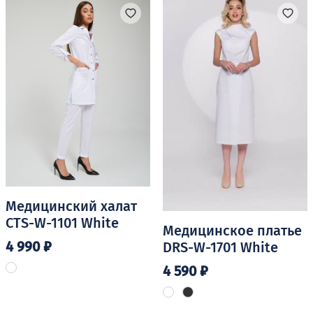
выбрать
на
странице
товара.
Медицинский халат
CTS-W-1101 White
Медицинское платье
4 990
₽
DRS-W-1701 White
4 590
₽
Этот
товар
Этот
имеет
товар