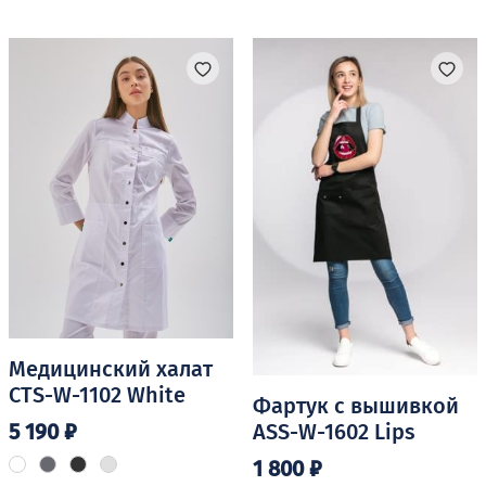
несколько
имеет
вариаций.
несколько
Опции
вариаций.
можно
Опции
выбрать
можно
на
выбрать
странице
на
товара.
странице
товара.
Медицинский халат
CTS-W-1102 White
Фартук с вышивкой
5 190
₽
ASS-W-1602 Lips
1 800
₽
Этот