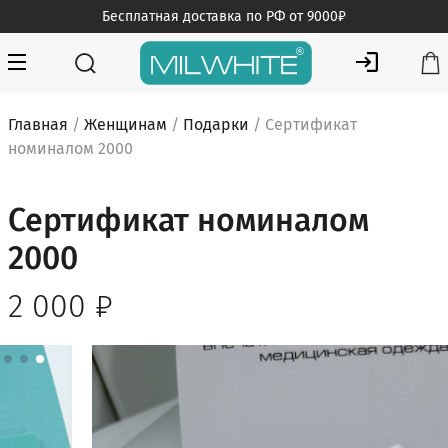
Skip
Бесплатная доставка по РФ от 9000₽
to
content
MILWHITE — интернет магазин медицинской одежды
MILWHITE
Главная
/
Женщинам
/
Подарки
/ Сертификат
номиналом 2000
Сертификат номиналом
2000
2 000
₽