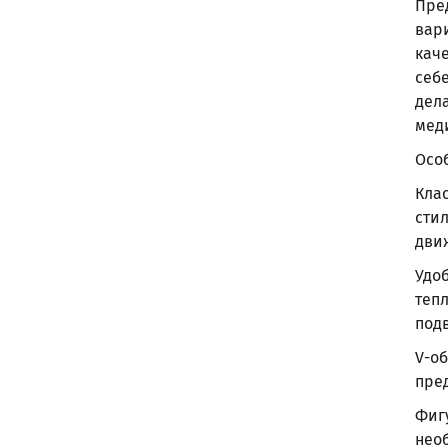
Пре
вари
каче
себ
дел
мед
Осо
Кла
стил
дви
Удоб
тепл
под
V-о
пре
Фиг
нео