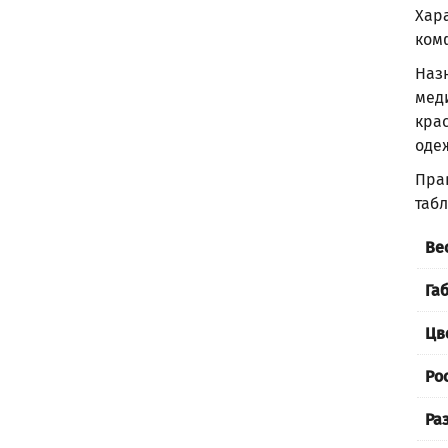
Хар
ком
Наз
мед
крас
оде
Пра
таб
Ве
Га
Цв
Ро
Ра