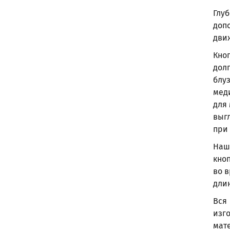
Глу
доп
дви
Кно
дол
блу
мед
для
выг
при
Наш
кно
во 
длин
Вся
изг
мат