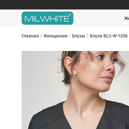
Skip
to
content
MILWHITE
MILWHITE — интернет магазин медицинской оде
Ж
Главная
/
Женщинам
/
Блузы
/
Блуза BLS-W-1208