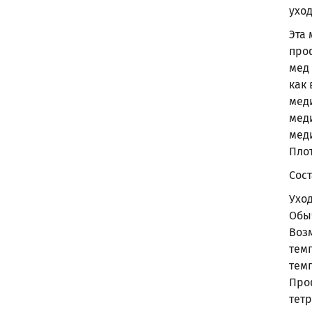
ухо
Эта
про
мед
как 
мед
мед
мед
Плот
Сост
Ухо
Обы
Воз
тем
тем
Про
тет