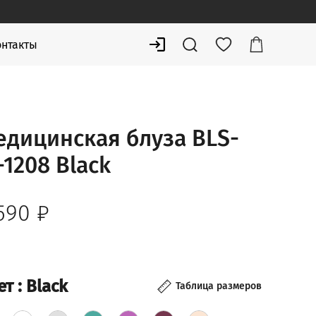
онтакты
едицинская блуза BLS-
1208 Black
 590
₽
ет
: Black
Таблица размеров