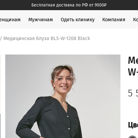
Бесплатная доставка по РФ от 9000₽
жды
енщинам
Мужчинам
Одеть клинику
Компания
К
/ Медицинская блуза BLS-W-1208 Black
М
W-
5
Цв