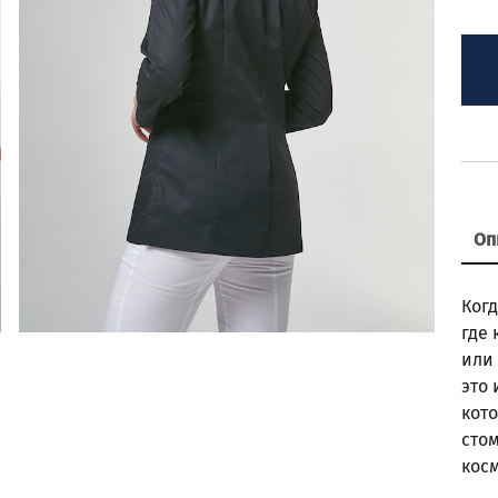
Оп
Ког
где
или 
это
кот
сто
кос