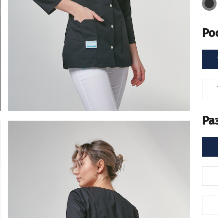
Ро
Ра