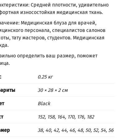
актеристики: Средней плотности, удивительно
фортная износостойкая медицинская ткань.
начение: Медицинская блуза для врачей,
ицинского персонала, специалистов салонов
оты, тату мастеров, студентов. Медицинская
жда.
вильно определить ваш размер, поможет
лица
.
с
0.25 кг
бариты
30 × 28 × 2 см
ет
Black
ст
152, 158, 164, 170, 176, 182
змер
38, 40, 42, 44, 46, 48, 50, 52, 54, 56