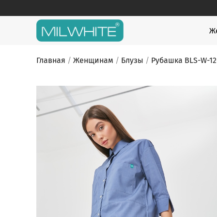
Skip
to
content
MILWHITE
MILWHITE — интернет магазин медицинской оде
Ж
Главная
/
Женщинам
/
Блузы
/
Рубашка BLS-W-12