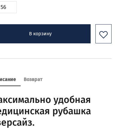
56
В корзину
исание
Возврат
аксимально удобная
едицинская рубашка
версайз.