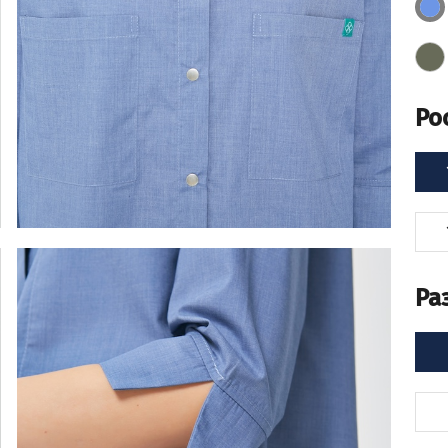
Ро
Ра