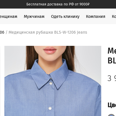
Бесплатная доставка по РФ от 9000₽
жды
енщинам
Мужчинам
Одеть клинику
Компания
К
06
/ Медицинская рубашка BLS-W-1206 Jeans
М
BL
3
Цв