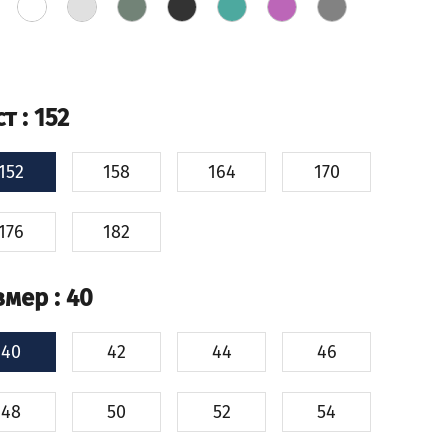
ст
: 152
152
158
164
170
176
182
змер
: 40
40
42
44
46
48
50
52
54