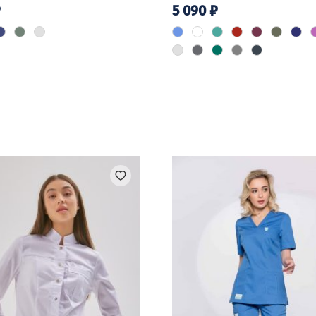
₽
5 090
₽
Этот
товар
имеет
ко
несколько
й.
вариаций.
Опции
можно
выбрать
на
е
странице
товара.