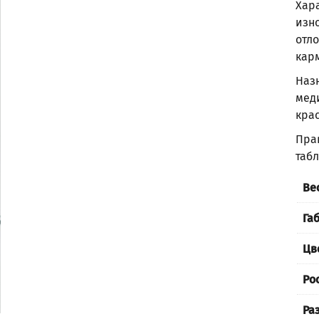
Хар
изн
отло
карм
Наз
мед
крас
Пра
таб
Ве
Га
Цв
Ро
Ра