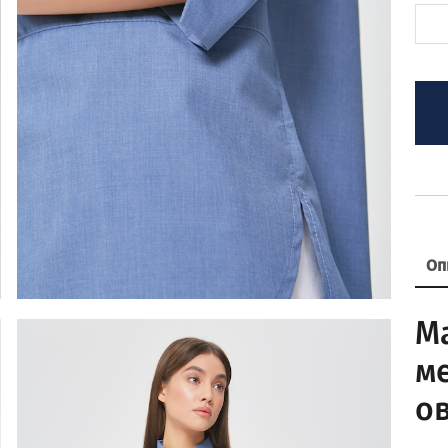
Оп
М
м
о