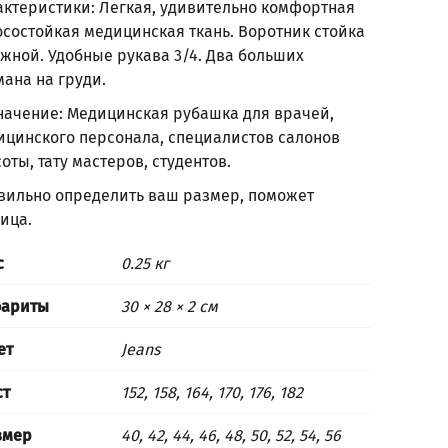
актеристики: Легкая, удивительно комфортная
осостойкая медицинская ткань. Воротник стойка
жной. Удобные рукава 3/4. Два больших
ана на груди.
начение: Медицинская рубашка для врачей,
ицинского персонала, специалистов салонов
оты, тату мастеров, студентов.
вильно определить ваш размер, поможет
лица
.
с
0.25 кг
бариты
30 × 28 × 2 см
ет
Jeans
ст
152, 158, 164, 170, 176, 182
змер
40, 42, 44, 46, 48, 50, 52, 54, 56