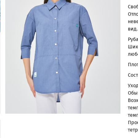
Сво
Отл
нев
вид.
Руб
Шик
люб
Плот
Сост
Ухо
Обы
Воз
тем
тем
Про
тет