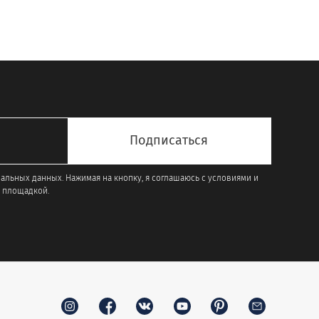
Опции
можно
выбрать
на
странице
товара.
нальных данных. Нажимая на кнопку, я соглашаюсь с условиями и
 площадкой.