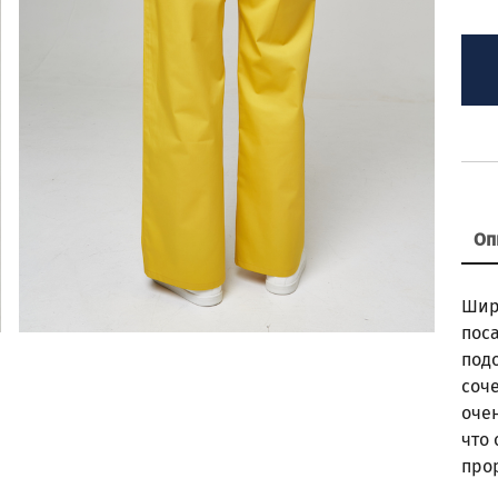
Оп
Шир
поса
под
соч
оче
что
про