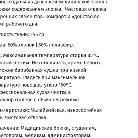
ки созданы из дышащей медицинской ткани с
оким содержанием хлопка. Чистовая отделка
тренних элементов. Комфорт и удобство во
мя рабочего дня.
ность ткани: 145 гр.
ав: 50% хлопок | 50% полиэфир.
д: Максимальная температура стирки 85°С.
чный режим. Не отбеливать, кроме белого.
можна барабанная сушка при низкой
пературе. Гладить при максимальной
пературе подошвы утюга 150°С.
фессиональная сухая чистка в
рахлорэтилене в обычном режиме.
актеристики: Малайзийская, износостойкая
ь. Чистовая отделка.
начение: Медицинские брюки, студентам,
метологам, медикам, администраторам.