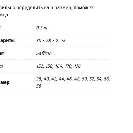
вильно определить ваш размер, поможет
лица
.
с
0.3 кг
бариты
30 × 28 × 2 см
ет
Saffron
ст
152, 158, 164, 170, 176
38, 40, 42, 44, 46, 48, 50, 52, 54, 56,
змер
58