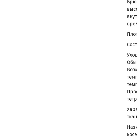
Брю
выс
вну
вре
Плот
Сост
Ухо
Обы
Воз
тем
тем
Про
тет
Хар
ткан
Наз
кос