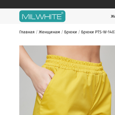
Skip
to
content
MILWHITE
MILWHITE — интернет магазин медицинской оде
Ж
Главная
/
Женщинам
/
Брюки
/
Брюки PTS-W-140