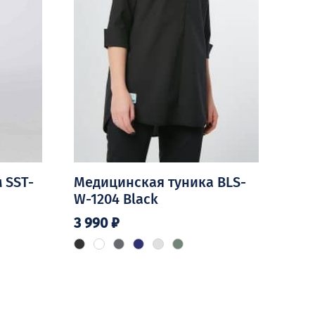
 SST-
Медицинская туника BLS-
W-1204 Black
3 990
₽
Этот
товар
имеет
несколько
вариаций.