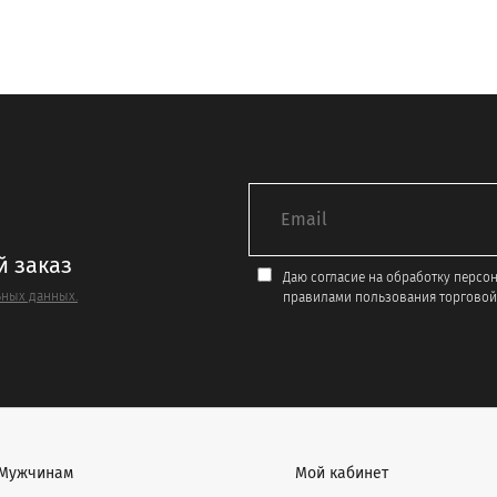
Опции
можно
выбрать
на
е
странице
товара.
й заказ
Даю согласие на обработку персо
ных данных.
правилами пользования торговой
Мужчинам
Мой кабинет