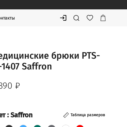
онтакты
едицинские брюки PTS-
1407 Saffron
 890
₽
ет
: Saffron
Таблица размеров