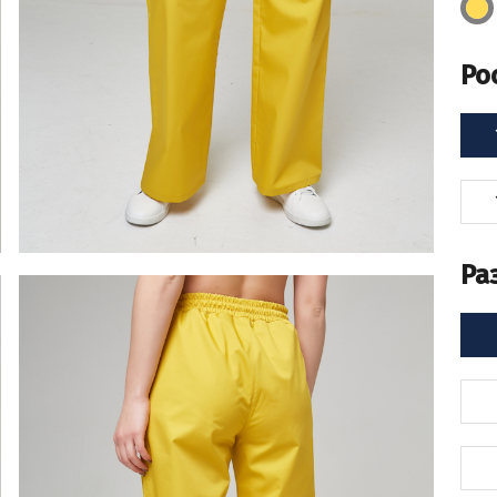
Ро
Ра