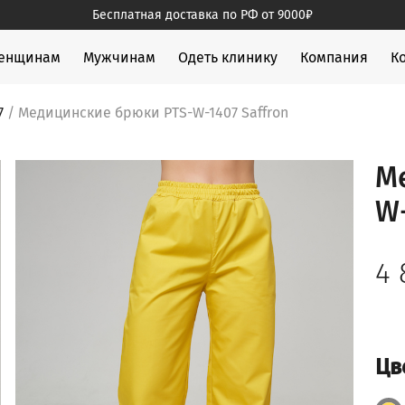
Бесплатная доставка по РФ от 9000₽
жды
енщинам
Мужчинам
Одеть клинику
Компания
К
7
/ Медицинские брюки PTS-W-1407 Saffron
М
W-
4
Цв