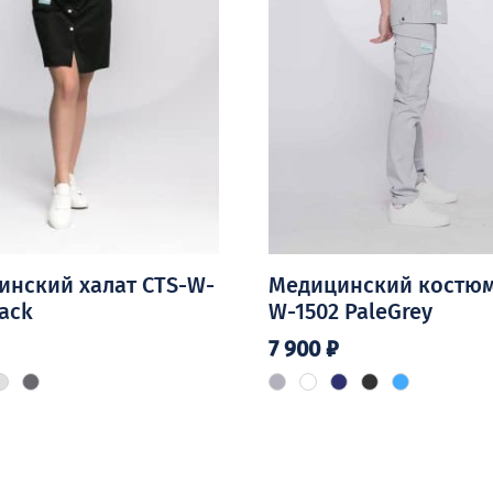
инский халат CTS-W-
Медицинский костюм
lack
W-1502 PaleGrey
7 900
₽
Этот
товар
имеет
ко
несколько
й.
вариаций.