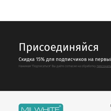
Опции
Опции
можно
можно
выбрать
выбрать
на
на
странице
страниц
товара.
товара.
Присоединяйся
Скидка 15% для подписчиков на первы
Нажимая "Подписаться" Вы даёте согласие на обработку
персональ