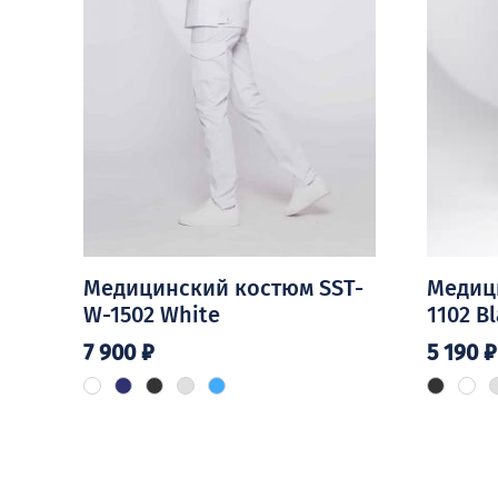
Медицинский костюм SST-
Медиц
W-1502 White
1102 B
7 900
₽
5 190
₽
Этот
Этот
товар
товар
имеет
имеет
несколько
несколь
вариаций.
вариаци