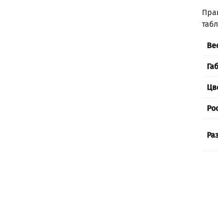
Пра
таб
Ве
Га
Цв
Ро
Ра