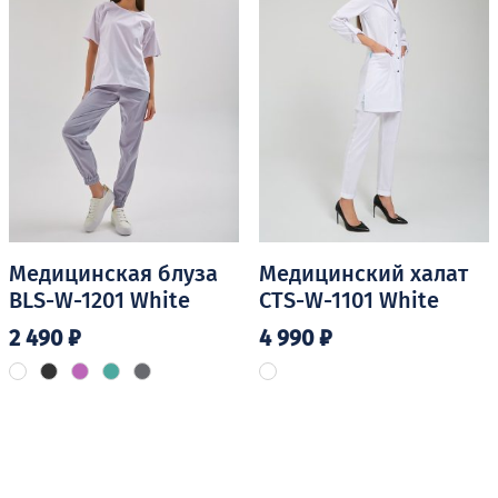
можно
можно
выбрать
выбрать
на
на
странице
странице
товара.
товара.
Медицинская блуза
Медицинский халат
BLS-W-1201 White
CTS-W-1101 White
2 490
₽
4 990
₽
Этот
Этот
товар
товар
имеет
имеет
несколько
несколько
вариаций.
вариаций.