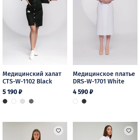
Медицинский халат
Медицинское платье
CTS-W-1102 Black
DRS-W-1701 White
5 190
₽
4 590
₽
Этот
Этот
товар
товар
имеет
имеет
несколько
несколько
вариаций.
вариаций.
Опции
Опции