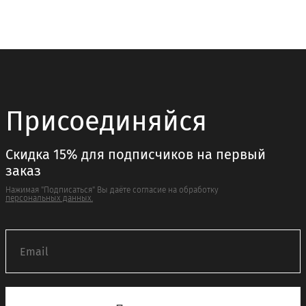
Опции
Опции
можно
можно
выбрать
выбрать
на
на
странице
странице
товара.
товара.
Присоединяйся
Скидка 15% для подписчиков на первый
заказ
Нажимая "Подписаться" Вы даёте согласие на обработку
персональных данных.