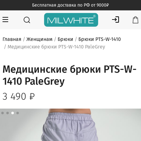
Skip
Бесплатная доставка по РФ от 9000₽
to
content
MILWHITE — интернет магазин медицинской одежды
MILWHITE
Главная
/
Женщинам
/
Брюки
/
Брюки PTS-W-1410
/ Медицинские брюки PTS-W-1410 PaleGrey
Медицинские брюки PTS-W-
1410 PaleGrey
3 490
₽