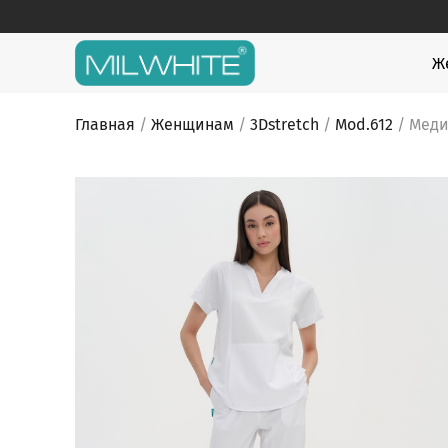
Skip
to
content
MILWHITE
MILWHITE — интернет магазин медицинской оде
Ж
Главная
/
Женщинам
/
3Dstretch
/
Mod.612
/ Меди