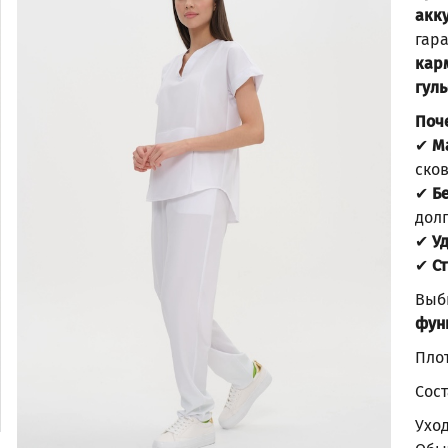
акк
гар
кар
гул
Поче
✔
М
ско
✔
Б
дол
✔
У
✔
С
Выб
функ
Плот
Сост
Ухо