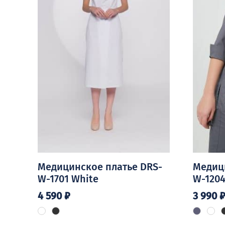
Медицинское платье DRS-
Медици
W-1701 White
W-1204
4 590
₽
3 990
Этот
Этот
товар
товар