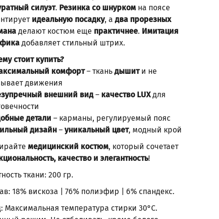
уратный силуэт
.
Резинка со шнурком
на поясе
антирует
идеальную посадку
, а
два прорезных
мана
делают костюм еще
практичнее
.
Имитация
ьфика
добавляет стильный штрих.
му стоит купить?
аксимальный комфорт
– ткань
дышит
и не
вывает движения
езупречный внешний вид
–
качество LUX
для
говечности
добные детали
– карманы, регулируемый пояс
тильный дизайн
–
уникальный цвет
, модный крой
ирайте
медицинский костюм
, который сочетает
циональность, качество и элегантность
!
ность ткани: 200 гр.
ав: 18% вискоза | 76% полиэфир | 6% спандекс.
д: Максимальная температура стирки 30°С.