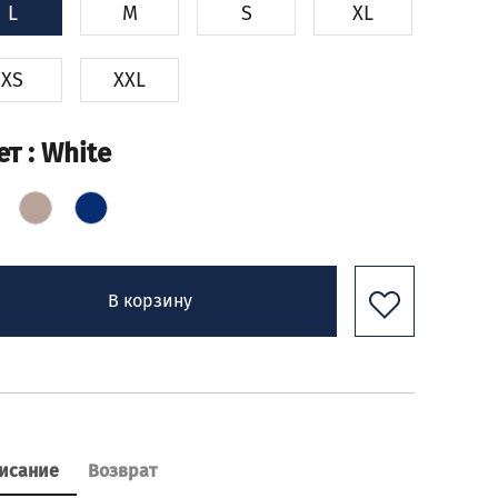
L
M
S
XL
XS
XXL
ет
: White
В корзину
исание
Возврат