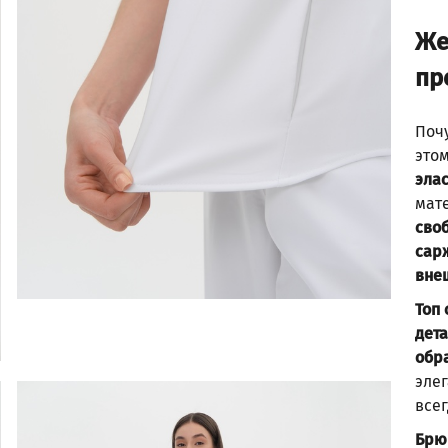
Же
пр
Поч
это
эла
мат
сво
сар
вне
Топ
дет
обр
эле
все
Брю