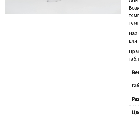
Обы
Воз
тем
тем
Наз
для 
Пра
таб
Ве
Га
Ра
Цв