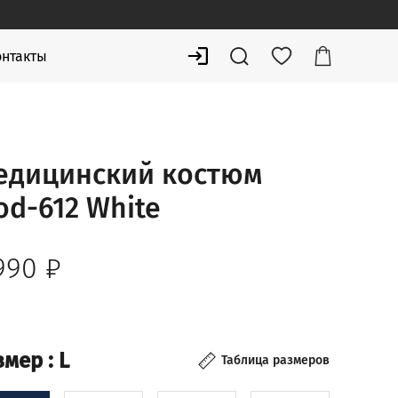
онтакты
едицинский костюм
d-612 White
 990
₽
змер
: L
Таблица размеров