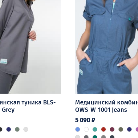
нская туника BLS-
Медицинский комби
 Grey
OWS-W-1001 Jeans
₽
5 090
₽
Этот
товар