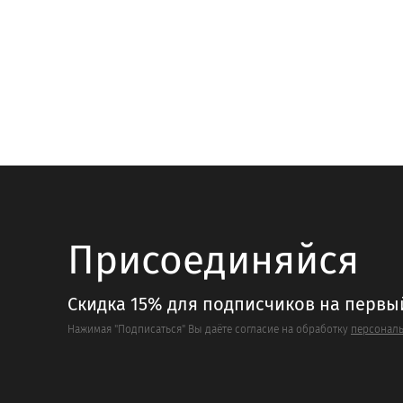
имеет
имеет
несколько
несколь
вариаций.
вариаци
Опции
Опции
можно
можно
выбрать
выбрать
на
на
странице
страниц
товара.
товара.
Присоединяйся
Скидка 15% для подписчиков на первы
Нажимая "Подписаться" Вы даёте согласие на обработку
персональ