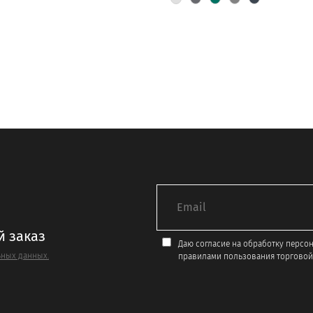
имеет
ко
несколько
й.
вариаций.
Опции
можно
выбрать
на
е
странице
товара.
й заказ
Даю согласие на обработку персо
ных данных.
правилами пользования торговой