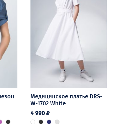
незон
Медицинское платье DRS-
W-1702 White
4 990
₽
Этот
товар