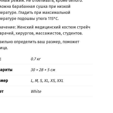
чный режим. Не отбеливать, кроме белого.
можна барабанная сушка при низкой
пературе. Гладить при максимальной
пературе подошвы утюга 115°С.
начение: Женский медицинский костюм стрейч
врачей, хирургов, массажистов, студентов.
вильно определить ваш размер, поможет
лица
.
с
0.7 кг
бариты
30 × 28 × 5 см
змер
L, M, S, XL, XS, XXL
ет
White