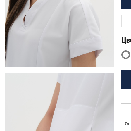
Цв
Оп