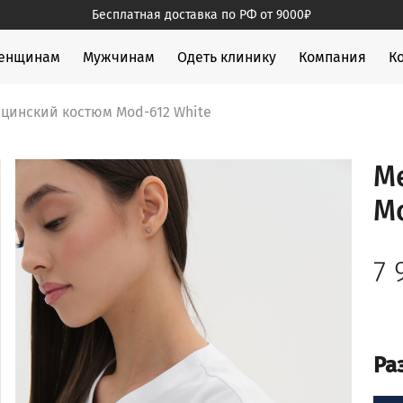
Бесплатная доставка по РФ от 9000₽
жды
енщинам
Мужчинам
Одеть клинику
Компания
К
цинский костюм Mod-612 White
М
Mo
7
Ра