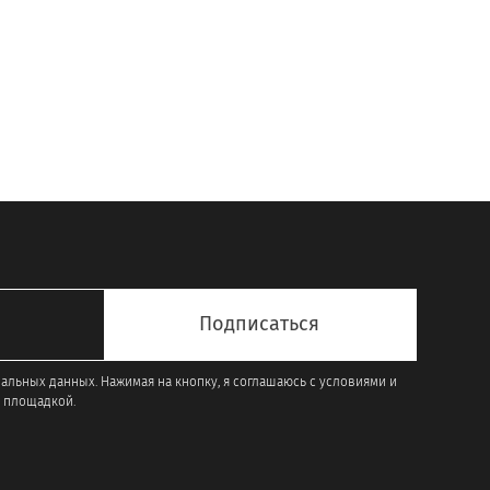
имеет
несколько
вариаций.
Опции
можно
выбрать
на
странице
товара.
нальных данных. Нажимая на кнопку, я соглашаюсь с условиями и
 площадкой.