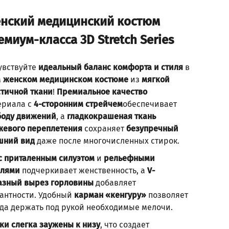
нский медицинский костюм
емиум-класса 3D Stretch Series
увствуйте
идеальный баланс комфорта и стиля
в
м
женском медицинском костюме
из
мягкой
стичной ткани
!
Премиальное качество
ериала с
4-сторонним стрейчем
обеспечивает
боду движений
, а
гладкокрашеная ткань
жевого переплетения
сохраняет
безупречный
шний вид
даже после многочисленных стирок.
 с приталенным силуэтом
и
рельефными
алями
подчеркивает женственность, а
V-
азный вырез горловины
добавляет
гантности. Удобный
карман «кенгуру»
позволяет
гда держать под рукой необходимые мелочи.
ки слегка заужены к низу
, что создает