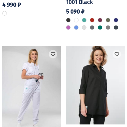
1001 Black
4 990
₽
5 090
₽
Этот
товар
Этот
имеет
товар
несколько
имеет
вариаций.
несколько
Опции
вариаций.
можно
Опции
выбрать
можно
на
выбрать
странице
на
товара.
странице
товара.