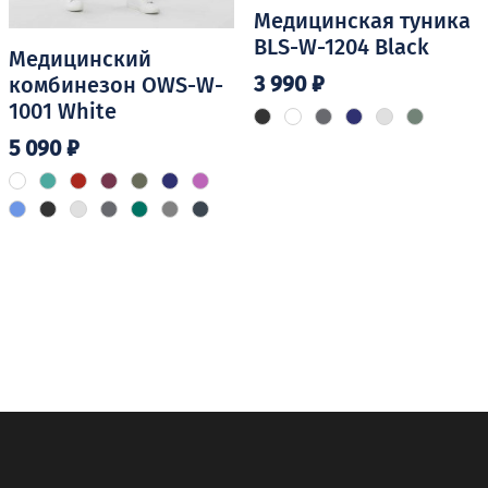
Медицинская туника
BLS-W-1204 Black
Медицинский
3 990
₽
комбинезон OWS-W-
1001 White
Этот
5 090
₽
товар
имеет
Этот
несколько
товар
вариаций.
имеет
Опции
несколько
можно
вариаций.
выбрать
Опции
на
можно
странице
выбрать
товара.
на
странице
товара.