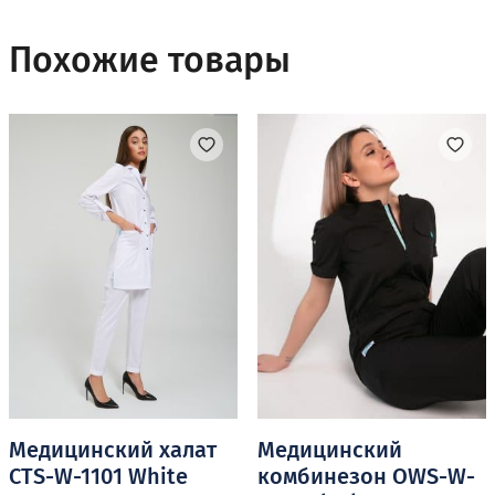
имеет
несколько
Похожие товары
вариаций.
Опции
можно
выбрать
на
странице
товара.
Медицинский халат
Медицинский
CTS-W-1101 White
комбинезон OWS-W-