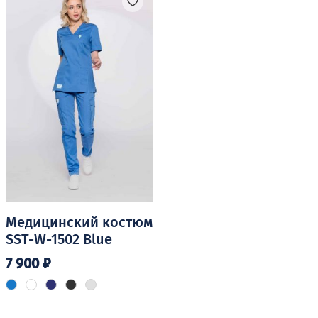
вариаций.
вариаций.
Опции
Опции
можно
можно
выбрать
выбрать
на
на
странице
странице
товара.
товара.
Медицинский костюм
SST-W-1502 Blue
7 900
₽
Этот
товар