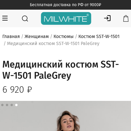
Skip
Бесплатная доставка по РФ от 9000₽
to
content
MILWHITE — интернет магазин медицинской одежды
MILWHITE
Главная
/
Женщинам
/
Костюмы
/
Костюм SST-W-1501
/ Медицинский костюм SST-W-1501 PaleGrey
Медицинский костюм SST-
W-1501 PaleGrey
6 920
₽