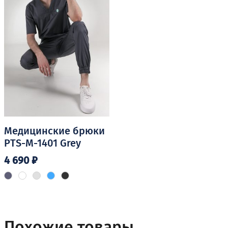
выбрать
выбрать
на
на
странице
странице
товара.
товара.
Медицинские брюки
PTS-M-1401 Grey
4 690
₽
Этот
товар
имеет
несколько
Похожие товары
вариаций.