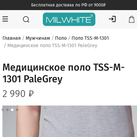
Skip
Бесплатная доставка по РФ от 9000₽
to
content
MILWHITE — интернет магазин медицинской одежды
MILWHITE
Главная
/
Мужчинам
/
Поло
/
Поло TSS-M-1301
/ Медицинское поло TSS-M-1301 PaleGrey
Медицинское поло TSS-M-
1301 PaleGrey
2 990
₽