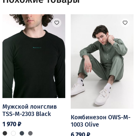
Опции
можно
выбрать
на
странице
товара.
Мужской лонгслив
TSS-M-2303 Black
Комбинезон OWS-M-
1 970
₽
1003 Olive
6 790
₽
Этот