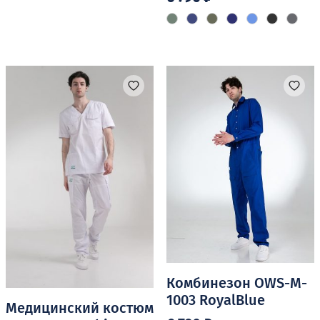
товар
Этот
имеет
товар
несколько
имеет
вариаций.
несколько
Опции
вариаций.
можно
Опции
выбрать
можно
на
выбрать
странице
на
товара.
странице
товара.
Комбинезон OWS-M-
1003 RoyalBlue
Медицинский костюм