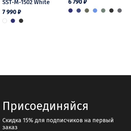
6 790
₽
SST-M-1502 White
7 990
₽
Этот
товар
Этот
имеет
товар
несколько
имеет
вариаций.
несколько
Опции
вариаций.
можно
Опции
выбрать
можно
на
выбрать
странице
на
товара.
странице
товара.
Присоединяйся
Скидка 15% для подписчиков на первый
заказ