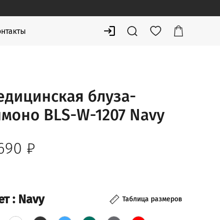
онтакты
едицинская блуза-
имоно BLS-W-1207 Navy
 690
₽
ет
: Navy
Таблица размеров