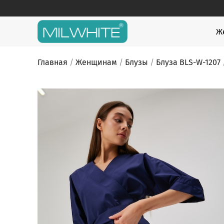
Skip
to
content
MILWHITE
MILWHITE — интернет магазин медицинской оде
Ж
Главная
/
Женщинам
/
Блузы
/
Блуза BLS-W-1207