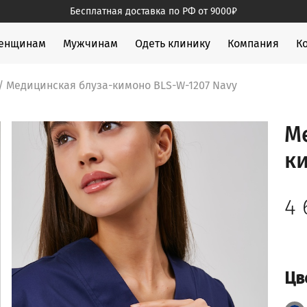
Бесплатная доставка по РФ от 9000₽
жды
енщинам
Мужчинам
Одеть клинику
Компания
К
/ Медицинская блуза-кимоно BLS-W-1207 Navy
М
к
4
Цв