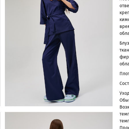
отве
кре
ким
вре
обл
Блу
ткан
фир
обл
Плот
Сост
Ухо
Обы
Воз
тем
тем
Про