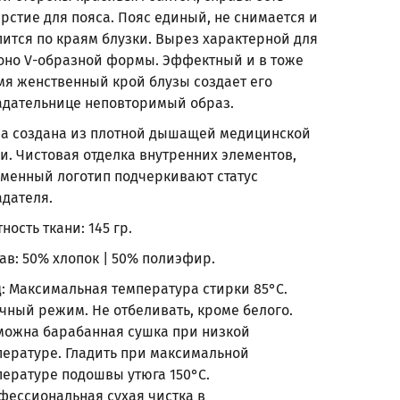
рстие для пояса. Пояс единый, не снимается и
пится по краям блузки. Вырез характерной для
оно V-образной формы. Эффектный и в тоже
мя женственный крой блузы создает его
адательнице неповторимый образ.
за создана из плотной дышащей медицинской
и. Чистовая отделка внутренних элементов,
менный логотип подчеркивают статус
адателя.
ность ткани: 145 гр.
ав: 50% хлопок | 50% полиэфир.
д: Максимальная температура стирки 85°С.
чный режим. Не отбеливать, кроме белого.
можна барабанная сушка при низкой
пературе. Гладить при максимальной
пературе подошвы утюга 150°С.
фессиональная сухая чистка в