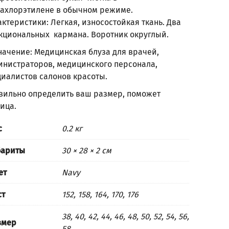
рахлорэтилене в обычном режиме.
ктеристики: Легкая, износостойкая ткань. Два
кциональных кармана. Воротник округлый.
начение: Медицинская блуза для врачей,
инистраторов, медицинского персонала,
циалистов салонов красоты.
вильно определить ваш размер, поможет
лица
.
с
0.2 кг
бариты
30 × 28 × 2 см
ет
Navy
ст
152, 158, 164, 170, 176
38, 40, 42, 44, 46, 48, 50, 52, 54, 56,
змер
58