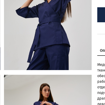
Оп
Мед
тка
обе
рабо
отде
под
дра
лев