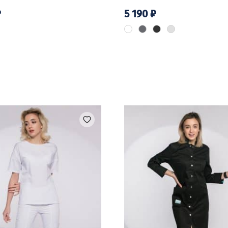
₽
5 190
₽
Этот
товар
имеет
ко
несколько
й.
вариаций.
Опции
можно
выбрать
на
е
странице
товара.