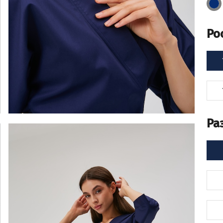
Ро
Ра