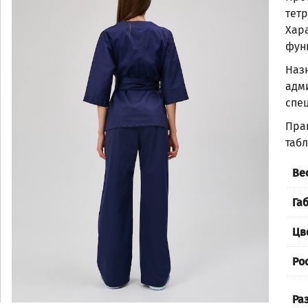
тет
Хара
фун
Наз
адм
спе
Пра
таб
Ве
Га
Цв
Ро
Ра