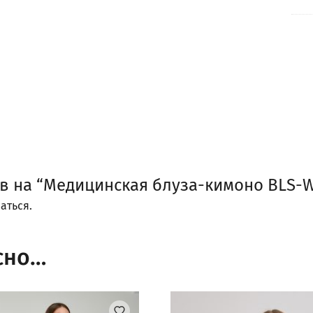
ыв на “Медицинская блуза-кимоно BLS-W
аться
.
сно…