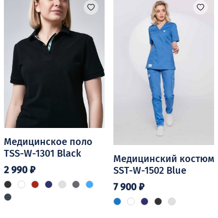
Опции
можно
выбрать
на
странице
товара.
Медицинское поло
TSS-W-1301 Black
Медицинский костюм
2 990
₽
SST-W-1502 Blue
7 900
₽
Этот
товар
Этот
имеет
товар