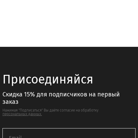
несколько
имеет
вариаций.
несколько
Опции
вариаций.
можно
Опции
выбрать
можно
на
выбрать
странице
на
товара.
странице
товара.
Присоединяйся
Скидка 15% для подписчиков на первый
заказ
Нажимая "Подписаться" Вы даёте согласие на обработку
персональных данных.