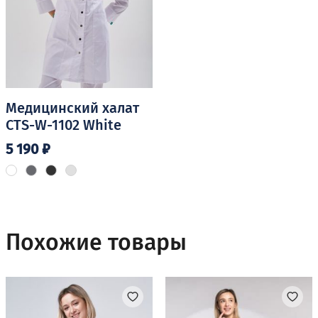
странице
странице
товара.
товара.
Медицинский халат
CTS-W-1102 White
5 190
₽
Этот
товар
имеет
несколько
Похожие товары
вариаций.
Опции
можно
выбрать
на