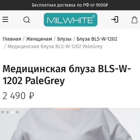
Skip
Бесплатная доставка по РФ от 9000₽
to
content
MILWHITE — интернет магазин медицинской одежды
MILWHITE
Главная
/
Женщинам
/
Блузы
/
Блуза BLS-W-1202
/ Медицинская блуза BLS-W-1202 PaleGrey
Медицинская блуза BLS-W-
1202 PaleGrey
2 490
₽