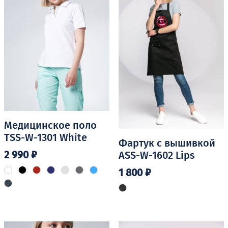
странице
товара.
Медицинское поло
TSS-W-1301 White
Фартук с вышивкой
2 990
₽
ASS-W-1602 Lips
1 800
₽
Этот
товар
имеет
несколько
вариаций.