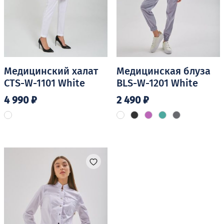
Медицинский халат
Медицинская блуза
CTS-W-1101 White
BLS-W-1201 White
4 990
₽
2 490
₽
Этот
Этот
товар
товар
имеет
имеет
несколько
несколько
вариаций.
вариаций.
Опции
Опции
можно
можно
выбрать
выбрать
на
на