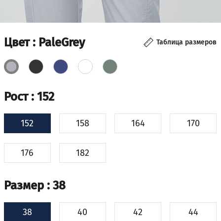
Цвет
: PaleGrey
Таблица размеров
Рост
: 152
152
158
164
170
176
182
Размер
: 38
38
40
42
44