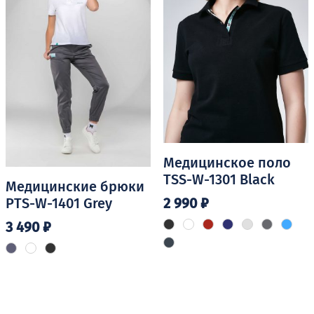
выбрать
выбрать
на
на
странице
странице
товара.
товара.
Медицинское поло
TSS-W-1301 Black
Медицинские брюки
2 990
₽
PTS-W-1401 Grey
3 490
₽
Этот
товар
Этот
имеет
товар
несколько
имеет
вариаций.
несколько
Опции