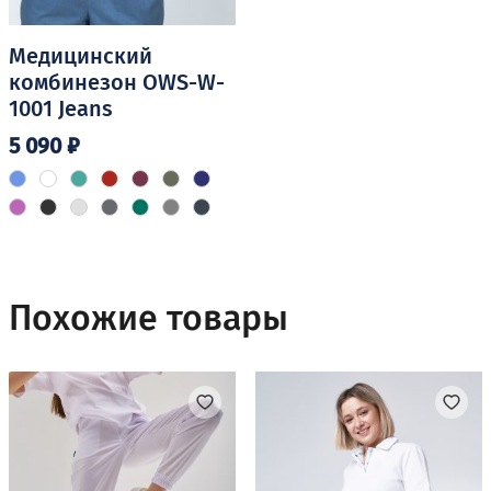
Медицинский
комбинезон OWS-W-
1001 Jeans
5 090
₽
Этот
товар
имеет
несколько
вариаций.
Похожие товары
Опции
можно
выбрать
на
странице
товара.