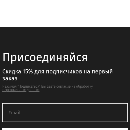
вариаций.
можно
Опции
выбрать
можно
на
выбрать
странице
на
товара.
странице
товара.
Присоединяйся
Скидка 15% для подписчиков на первый
заказ
Нажимая "Подписаться" Вы даёте согласие на обработку
персональных данных.