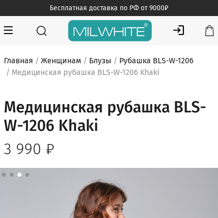
Skip
Бесплатная доставка по РФ от 9000₽
to
content
MILWHITE — интернет магазин медицинской одежды
MILWHITE
Главная
/
Женщинам
/
Блузы
/
Рубашка BLS-W-1206
/ Медицинская рубашка BLS-W-1206 Khaki
Медицинская рубашка BLS-
W-1206 Khaki
3 990
₽