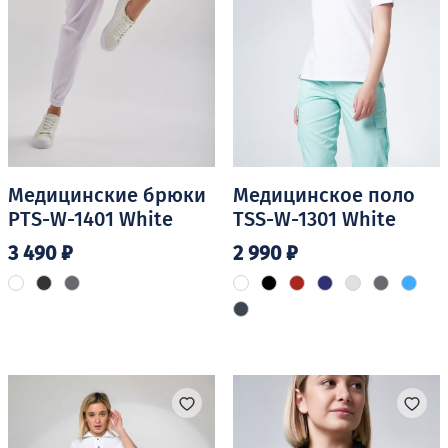
Медицинские брюки
Медицинское поло
PTS-W-1401 White
TSS-W-1301 White
3 490
₽
2 990
₽
Этот
Этот
товар
товар
имеет
имеет
несколько
несколько
вариаций.
вариаций.
Опции
Опции
можно
можно