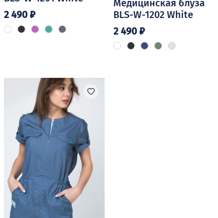
Медицинская блуза
2 490
₽
BLS-W-1202 White
2 490
₽
Этот
товар
Этот
имеет
товар
несколько
имеет
вариаций.
несколько
Опции
вариаций.
можно
Опции
выбрать
можно
на
выбрать
странице
на
товара.
странице
товара.